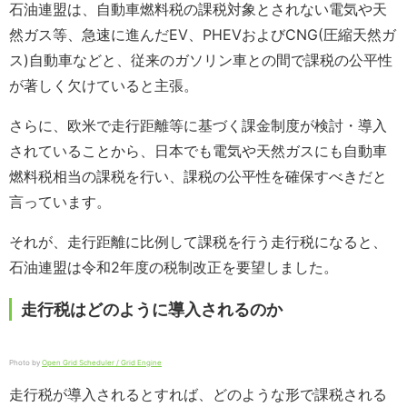
石油連盟は、自動車燃料税の課税対象とされない電気や天
然ガス等、急速に進んだEV、PHEVおよびCNG(圧縮天然ガ
ス)自動車などと、従来のガソリン車との間で課税の公平性
が著しく欠けていると主張。
さらに、欧米で走行距離等に基づく課金制度が検討・導入
されていることから、日本でも電気や天然ガスにも自動車
燃料税相当の課税を行い、課税の公平性を確保すべきだと
言っています。
それが、走行距離に比例して課税を行う走行税になると、
石油連盟は令和2年度の税制改正を要望しました。
走行税はどのように導入されるのか
Photo by
Open Grid Scheduler / Grid Engine
走行税が導入されるとすれば、どのような形で課税される