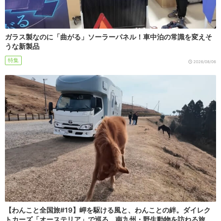
ガラス製なのに「曲がる」ソーラーパネル！車中泊の常識を変えそ
うな新製品
特集
2026/08/06
【わんこと全国旅#19】岬を駆ける風と、わんことの絆。ダイレク
トカーズ「オーステリア」で巡る、南九州・野生動物を訪ねる旅