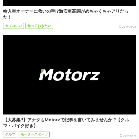
輸入車オーナーに救いの手!?激安車高調がめちゃくちゃアリだっ
た！
カッコいい
知っておきたい
2019/09/02
【大募集!!】アナタもMotorzで記事を書いてみませんか!?【クル
マ・バイク好き】
クルマ
モータースポーツ
2019/11/19