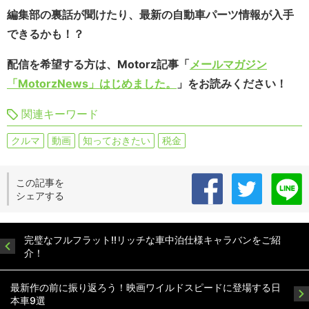
編集部の裏話が聞けたり、最新の自動車パーツ情報が入手
できるかも！？
配信を希望する方は、Motorz記事「
メールマガジン
「MotorzNews」はじめました。
」をお読みください！
関連キーワード
クルマ
動画
知っておきたい
税金
この記事を
シェアする
完璧なフルフラット!!リッチな車中泊仕様キャラバンをご紹
介！
最新作の前に振り返ろう！映画ワイルドスピードに登場する日
本車9選