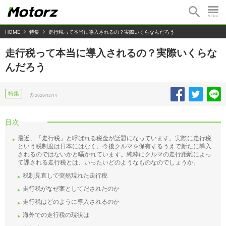
HOME
特集
走行税って本当に導入されるの？実際いくらなんだろう
走行税って本当に導入されるの？実際いくらな
んだろう
特集
2020/12/14
目次
最近、「走行税」と呼ばれる税金が話題になっています。実際に走行税
という税制度は日本にはなく、今後クルマを保有するうえで新たに導入
されるのではないかと囁かれています。純粋にクルマの走行距離によっ
て課される走行税とは、いったいどのようなものなのでしょうか。
税制見直しで突然現れた走行税
走行税がなぜ案としてだされたのか
走行税はどのように導入されるのか
海外での走行税の現状は