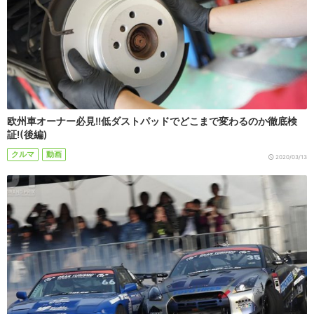
欧州車オーナー必見!!低ダストパッドでどこまで変わるのか徹底検
証!(後編)
クルマ
動画
2020/03/13