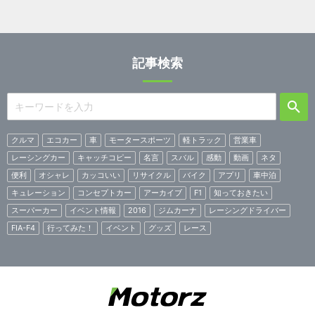
記事検索
クルマ
エコカー
車
モータースポーツ
軽トラック
営業車
レーシングカー
キャッチコピー
名言
スバル
感動
動画
ネタ
便利
オシャレ
カッコいい
リサイクル
バイク
アプリ
車中泊
キュレーション
コンセプトカー
アーカイブ
F1
知っておきたい
スーパーカー
イベント情報
2016
ジムカーナ
レーシングドライバー
FIA-F4
行ってみた！
イベント
グッズ
レース