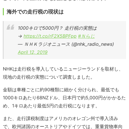
海外での走行税の現状は
1000キロで5000円？ 走行税の実態は
→
https://t.co/rF2X5BPFpp
#Ｎらじ
— ＮＨＫラジオニュース (@nhk_radio_news)
April 12, 2019
NHKは走行税を導入しているニュージーランドを取材し、
現地の走行税の実態について調査しました。
金額は車種ごとに約90種類に細かく分けられ、最低でも
1000キロあたり68NZドル、日本円で約5,000円がかかるた
め、1キロあたり最低5円の走行税になります。
また、走行課税制度はアメリカのオレゴン州で導入済み
で、欧州諸国のオーストリアやドイツでは、重量貨物車向