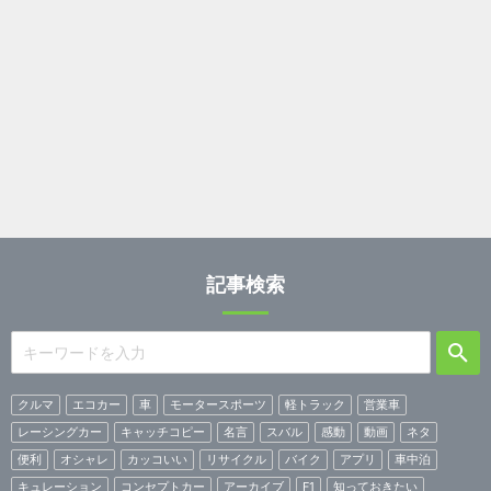
記事検索
クルマ
エコカー
車
モータースポーツ
軽トラック
営業車
レーシングカー
キャッチコピー
名言
スバル
感動
動画
ネタ
便利
オシャレ
カッコいい
リサイクル
バイク
アプリ
車中泊
キュレーション
コンセプトカー
アーカイブ
F1
知っておきたい