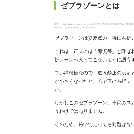
ゼブラゾーンとは
出典：https://ja.wikipedia.org/wiki/%E3%83%95%E3%82%A1%E3
3%AB:R22_Ichinomiya_Rtogocho.JPG
ゼブラゾーンは交差点の、特に右折
これは、正式には「導流帯」と呼ば
折レーンへ入ってこないように誘導
白い縞模様なので、進入禁止の表示
が小さくなったところで再び右折レ
か。
しかしこのゼブラゾーン、車両のス
うわけではありません。
そのため、跨いで走っても問題はな