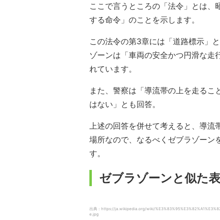
ここで言うところの「法令」とは、
する命令」のことを示します。
この法令の第3章には「道路標示」
ゾーンは「車両の安全かつ円滑な走
れています。
また、警察は「導流帯の上を走るこ
はない」とも回答。
上述の回答を併せて考えると、導流
場所なので、なるべくゼブラゾーン
す。
ゼブラゾーンと似た
出典：https://ja.wikipedia.org/wiki/%E3%83%95%E3%82%A1%E
e.jpg