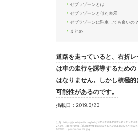
ゼブラゾーンとは
ゼブラゾーンと似た表示
ゼブラゾーンに駐車しても良いの
まとめ
道路を走っていると、右折レ
は車の走行を誘導するための
はなりません。しかし積極的
可能性があるのです。
掲載日：2019.6/20
出典：https://ja.wikipedia.org/wiki/%E3%83%95%E3%82%A
2%B9_-_panoramio_(3).jpg#/media/%E3%83%95%E3%82%A
82%B9_-_panoramio_(3).jpg