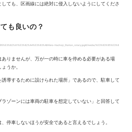
としても、区画線には絶対に侵入しないようにしてくださ
しても良いの？
5%E3%82%A1%E3%82%A4%E3%83%AB:Keio-Hachioji_Station_rotary.jpg#/media/%E3%83%95%E3%8
はありませんが、万が一の時に車を停める必要がある場
しょうか。
を誘導するために設けられた場所」であるので、駐車して
。
ブラゾーンには車両の駐車を想定していない」と回答して
は、停車しないほうが安全であると言えるでしょう。