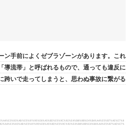
？
ーン手前によくゼブラゾーンがあります。これ
「導流帯」と呼ばれるもので、通っても違反に
に跨いで走ってしまうと、思わぬ事故に繋がる
1%E3%82%A4%E3%83%AB:%E5%81%95%E6%A5%BD%E5%9C%92%E4%B8%8B%E4%BA%A4%E5%B7%AE%E7%8
1%E3%82%A4%E3%83%AB:%E5%81%95%E6%A5%BD%E5%9C%92%E4%B8%8B%E4%BA%A4%E5%B7%AE%E7%