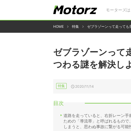
モーターズは
HOME
特集
ゼブラゾーンって走っても
ゼブラゾーンって走
つわる謎を解決し
特集
2020/11/14
目次
道路を走っていると、右折レーン手
ための「導流帯」と呼ばれるもので
しまうと、思わぬ事故に繋がる可能