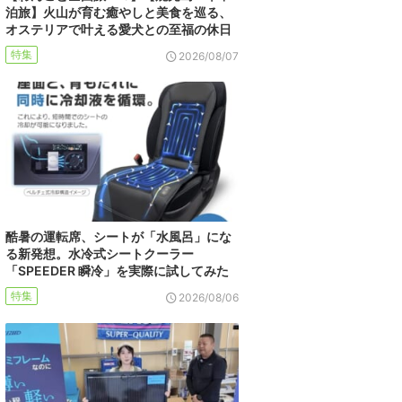
泊旅】火山が育む癒やしと美食を巡る、
オステリアで叶える愛犬との至福の休日
特集
2026/08/07
酷暑の運転席、シートが「水風呂」にな
る新発想。水冷式シートクーラー
「SPEEDER 瞬冷」を実際に試してみた
特集
2026/08/06