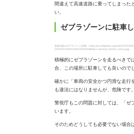
間違えて高速道路に乗ってしまった
い。
ゼブラゾーンに駐車
交差点前のゼブラゾーン/出典：https://ja.wikipedia.org/wiki/%E3%83%9
2%A1%E3%82%A4%E3%83%AB:Keio-Hachioji_Station_rotary.jpg
積極的にゼブラゾーンを走るべきで
合、この場所に駐車しても良いので
確かに「車両の安全かつ円滑な走行
も違法にはなりませんが、危険です
警視庁もこの問題に対しては、「ゼ
います。
そのためどうしても必要でない場合