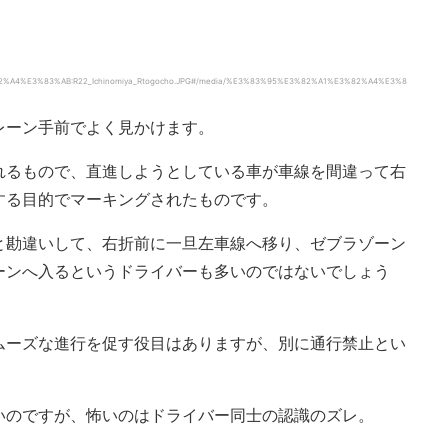
%82%A4%E3%83%AB:R22_Ichinomiya_Rtogocho.JPG#/media/%E3%83%95%E3%82%A1%E3%82%A4%E3%8
レーン手前でよく見かけます。
れるもので、直進しようとしている車が車線を間違って右
する目的でマーキングされたものです。
と勘違いして、右折前に一旦左車線へ移り、ゼブラゾーン
ーンへ入るというドライバーも多いのではないでしょう
ムーズな進行を促す役目はありますが、別に通行禁止とい
いのですが、怖いのはドライバー同士の認識のズレ。