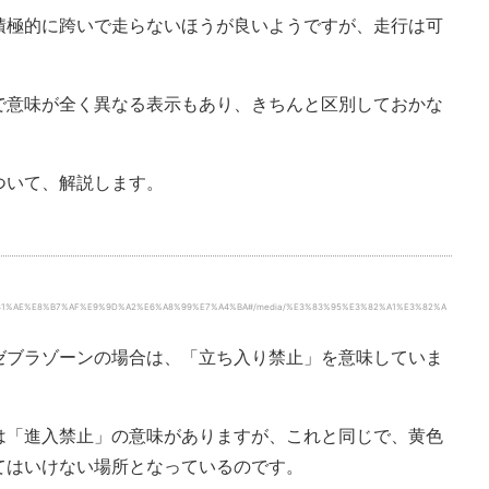
積極的に跨いで走らないほうが良いようですが、走行は可
で意味が全く異なる表示もあり、きちんと区別しておかな
ついて、解説します。
%E3%81%AE%E8%B7%AF%E9%9D%A2%E6%A8%99%E7%A4%BA#/media/%E3%83%95%E3%82%A1%E3%82%A
ゼブラゾーンの場合は、「立ち入り禁止」を意味していま
は「進入禁止」の意味がありますが、これと同じで、黄色
てはいけない場所となっているのです。