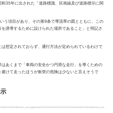
昭和35年に出された「道路標識、区画線及び道路標示に関
という項目があり、その第9条で導流帯の図とともに、この
行を誘導するために設けられた場所であること」と明記さ
とは想定されておらず、通行方法が定められているわけで
帯はあくまで「車両の安全かつ円滑な走行」を導くための
を避けて走ったほうが衝突の危険は少ないと言えそうで
表示
3%82%A4%E3%83%AB:Zebra_zone.jpg#/media/%E3%83%95%E3%82%A1%E3%82%A4%E3%83%AB:Zebra_zon