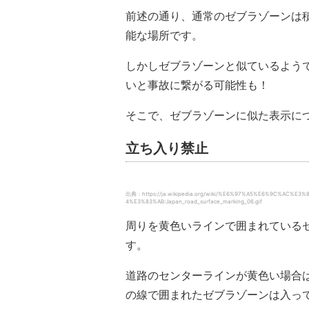
前述の通り、通常のゼブラゾーンは
能な場所です。
しかしゼブラゾーンと似ているよう
いと事故に繋がる可能性も！
そこで、ゼブラゾーンに似た表示に
立ち入り禁止
出典：https://ja.wikipedia.org/wiki/%E6%97%A5%E6%9C%AC
4%E3%83%AB:Japan_road_surface_marking_06.gif
周りを黄色いラインで囲まれている
す。
道路のセンターラインが黄色い場合
の線で囲まれたゼブラゾーンは入っ