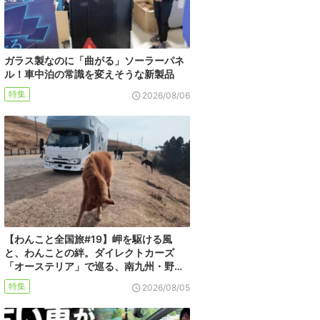
ガラス製なのに「曲がる」ソーラーパネ
ル！車中泊の常識を変えそうな新製品
特集
2026/08/06
【わんこと全国旅#19】岬を駆ける風
と、わんことの絆。ダイレクトカーズ
「オーステリア」で巡る、南九州・野…
特集
2026/08/05