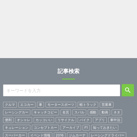
記事検索
クルマ
エコカー
車
モータースポーツ
軽トラック
営業車
レーシングカー
キャッチコピー
名言
スバル
感動
動画
ネタ
便利
オシャレ
カッコいい
リサイクル
バイク
アプリ
車中泊
キュレーション
コンセプトカー
アーカイブ
F1
知っておきたい
スーパーカー
イベント情報
2016
ジムカーナ
レーシングドライバー