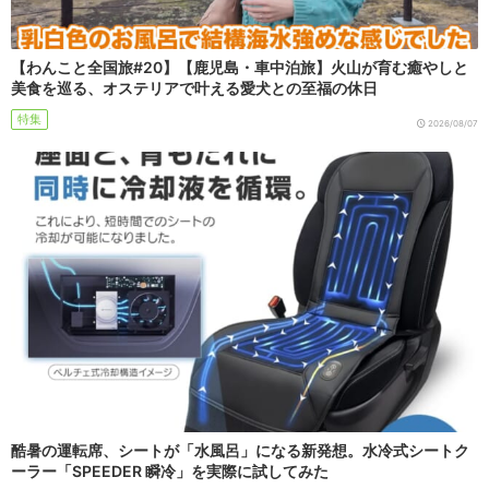
【わんこと全国旅#20】【鹿児島・車中泊旅】火山が育む癒やしと
美食を巡る、オステリアで叶える愛犬との至福の休日
特集
2026/08/07
酷暑の運転席、シートが「水風呂」になる新発想。水冷式シートク
ーラー「SPEEDER 瞬冷」を実際に試してみた