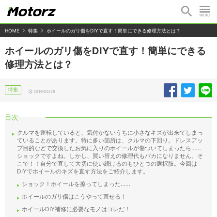
HOME
特集
ホイールのガリ傷をDIYで直す！簡単にできる修理方法とは？
ホイールのガリ傷をDIYで直す！簡単にできる
修理方法とは？
特集
2019/02/25
目次
クルマを運転していると、気付かないうちに小さなキズが出来てしまっ
ていることがあります。特に多い箇所は、クルマの下回り。ドレスアッ
プ目的などで交換したお気に入りのホイールが傷ついてしまったら……
ショックですよね。しかし、買い替えの修理代もバカになりません。そ
こで！！自分で直して大切に使い続けるのもひとつの選択肢。今回は
DIYでホイールのキズを直す方法をご紹介します。
ショック！ホイールを擦ってしまった……
ホイールのガリ傷はこうやって直せる！
ホイールDIY補修に必要なモノはコレだ！