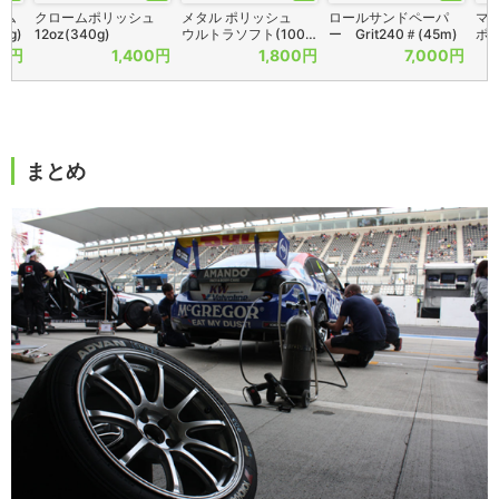
ーム
クロームポリッシュ
メタル ポリッシュ
ロールサンドペーパ
マ
1g)
12oz(340g)
ウルトラソフト(100…
ー Grit240＃(45m)
ポリ
00円
1,400円
1,800円
7,000円
まとめ