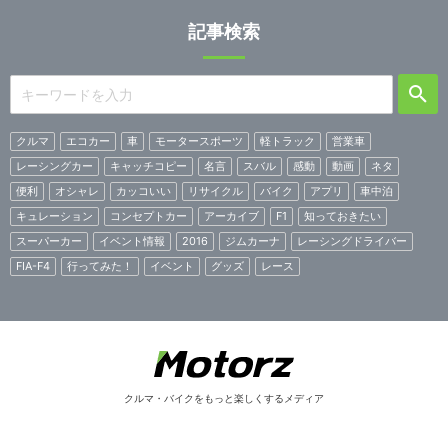
記事検索
クルマ
エコカー
車
モータースポーツ
軽トラック
営業車
レーシングカー
キャッチコピー
名言
スバル
感動
動画
ネタ
便利
オシャレ
カッコいい
リサイクル
バイク
アプリ
車中泊
キュレーション
コンセプトカー
アーカイブ
F1
知っておきたい
スーパーカー
イベント情報
2016
ジムカーナ
レーシングドライバー
FIA-F4
行ってみた！
イベント
グッズ
レース
クルマ・バイクをもっと楽しくするメディア