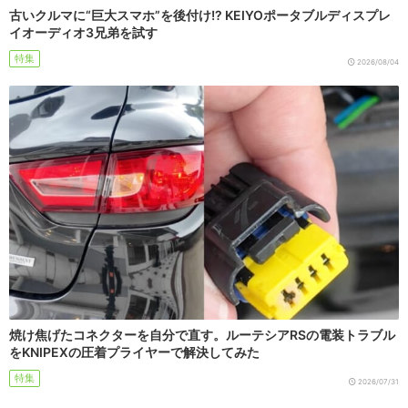
古いクルマに“巨大スマホ”を後付け!? KEIYOポータブルディスプレ
イオーディオ3兄弟を試す
特集
2026/08/04
焼け焦げたコネクターを自分で直す。ルーテシアRSの電装トラブル
をKNIPEXの圧着プライヤーで解決してみた
特集
2026/07/31