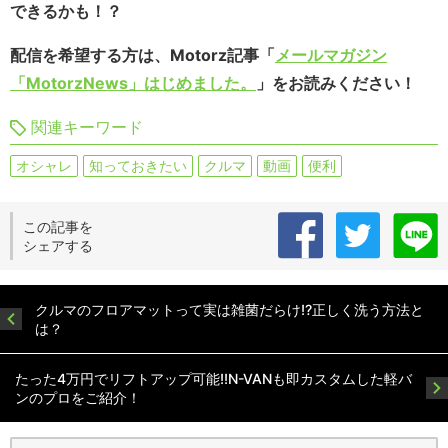
できるかも！？
配信を希望する方は、Motorz記事「
メールマガジン
「MotorzNews」はじめました。
」をお読みください！
関連キーワード
オシャレ
知っておきたい
クルマ
動画
便利
この記事を
シェアする
クルマのフロアマットって実は雑菌だらけ!?正しく洗う方法と
は？
たった4万円でリフトアップ可能!!N-VANも即カスタムした軽バ
ンのプロをご紹介！