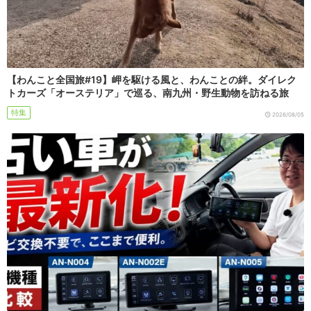
【わんこと全国旅#19】岬を駆ける風と、わんことの絆。ダイレク
トカーズ「オーステリア」で巡る、南九州・野生動物を訪ねる旅
特集
2026/08/05