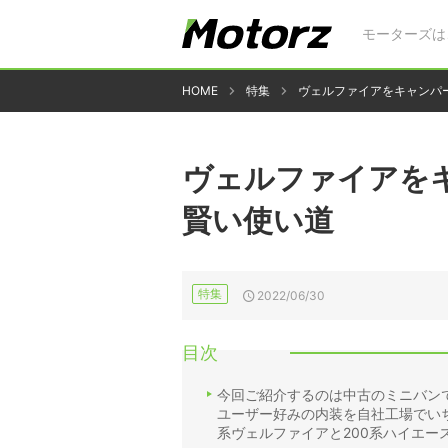
モーターズは
HOME
特集
ヴェルファイアをキャンパ
ヴェルファイアを
賢い使い道
特集
2022/06/30
目次
今回ご紹介するのは中古のミニバン
ユーザー好みの内装を自社工場でいち
系ヴェルファイアと200系ハイエ