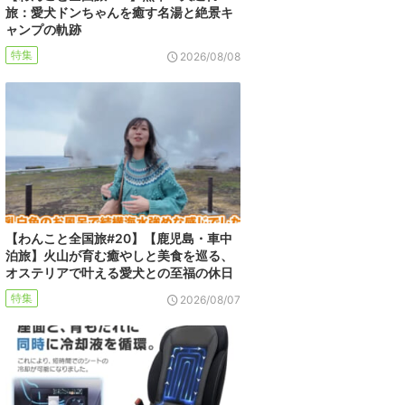
旅：愛犬ドンちゃんを癒す名湯と絶景キ
ャンプの軌跡
特集
2026/08/08
【わんこと全国旅#20】【鹿児島・車中
泊旅】火山が育む癒やしと美食を巡る、
オステリアで叶える愛犬との至福の休日
特集
2026/08/07