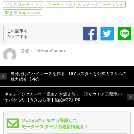
ガラスコーティング
コーティング
セラミックコーティング
磨き屋Progressive
この記事を
シェアする
著者：UchiharaSuguru
自分だけのハイエースを作る！DIYカスタムと公式カスタムの
魅力紹介【PR】
キャンピングカーで「県またぎ爆走旅」！珍サウナと三県境が
ヤバかった【うきぶら車中泊旅#27】PR
Motorzのメルマガ登録して
モータースポーツの最新情報を！