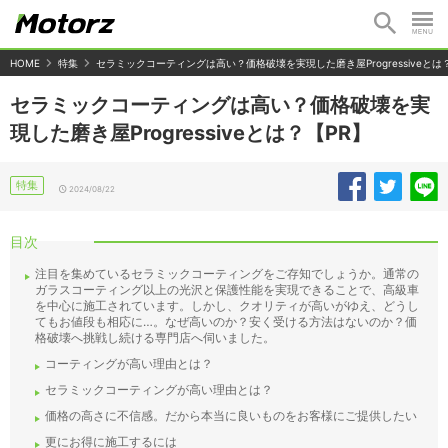
HOME
特集
セラミックコーティングは高い？価格破壊を実現した磨き屋Progressiveとは
セラミックコーティングは高い？価格破壊を実
現した磨き屋Progressiveとは？【PR】
特集
2024/08/22
目次
注目を集めているセラミックコーティングをご存知でしょうか。通常の
ガラスコーティング以上の光沢と保護性能を実現できることで、高級車
を中心に施工されています。しかし、クオリティが高いがゆえ、どうし
てもお値段も相応に…。なぜ高いのか？安く受ける方法はないのか？価
格破壊へ挑戦し続ける専門店へ伺いました。
コーティングが高い理由とは？
セラミックコーティングが高い理由とは？
価格の高さに不信感。だから本当に良いものをお客様にご提供したい
更にお得に施工するには