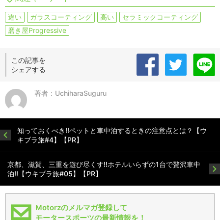
違い
ガラスコーティング
高い
セラミックコーティング
磨き屋Progressive
この記事を
シェアする
著者：UchiharaSuguru
知っておくべき!!ペットと車中泊するときの注意点とは？【ウ
キブラ旅#4】【PR】
京都、滋賀、三重を遊び尽くす!!ホテルいらずの1台で贅沢車中
泊!!【ウキブラ旅#05】【PR】
Motorzのメルマガ登録して
モータースポーツの最新情報を！