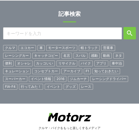
記事検索
クルマ
エコカー
車
モータースポーツ
軽トラック
営業車
レーシングカー
キャッチコピー
名言
スバル
感動
動画
ネタ
便利
オシャレ
カッコいい
リサイクル
バイク
アプリ
車中泊
キュレーション
コンセプトカー
アーカイブ
F1
知っておきたい
スーパーカー
イベント情報
2016
ジムカーナ
レーシングドライバー
FIA-F4
行ってみた！
イベント
グッズ
レース
クルマ・バイクをもっと楽しくするメディア