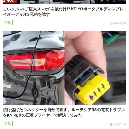
古いクルマに“巨大スマホ”を後付け!? KEIYOポータブルディスプレ
イオーディオ3兄弟を試す
特集
2026/08/04
焼け焦げたコネクターを自分で直す。ルーテシアRSの電装トラブル
をKNIPEXの圧着プライヤーで解決してみた
特集
2026/07/31