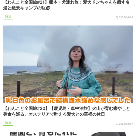
【わんこと全国旅#21】熊本・犬連れ旅：愛犬ドンちゃんを癒す名
湯と絶景キャンプの軌跡
特集
2026/08/08
【わんこと全国旅#20】【鹿児島・車中泊旅】火山が育む癒やしと
美食を巡る、オステリアで叶える愛犬との至福の休日
特集
2026/08/07