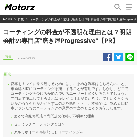
HOME
特集
コーティングの料金が不透明な理由とは？明朗会計の専門店"磨き屋Progressiv
コーティングの料金が不透明な理由とは？明朗
会計の専門店”磨き屋Progressive”【PR】
特集
2024/01/30
目次
愛車をキレイに乗り続けるためには、こまめな洗車はもちろんのこと、
車両購入時にコーティングを施工することが有用です。しかし、どこで
コーティングを受けるか悩んでいるユーザーも多くいることでしょう。
専門店で施工してもらえればキレイに仕上がるだろう、でもいくらぐら
いかかる？それがわからず二の足を踏む・・・。本稿では、悩める自動
車ファンたちにコーティングの業界の本当のところをお伝えします。
まるで高級寿司店？専門店の価格が不明瞭な理由
セラミックコーティングとは？
アルミホイールや樹脂にもコーティングを