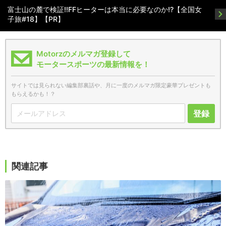
富士山の麓で検証!!FFヒーターは本当に必要なのか!?【全国女
子旅#18】【PR】
Motorzのメルマガ登録して
モータースポーツの最新情報を！
サイトでは見られない編集部裏話や、月に一度のメルマガ限定豪華プレゼントも
もらえるかも！？
登録
関連記事