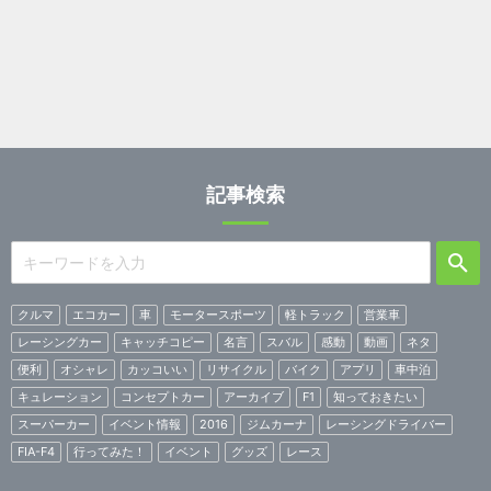
記事検索
クルマ
エコカー
車
モータースポーツ
軽トラック
営業車
レーシングカー
キャッチコピー
名言
スバル
感動
動画
ネタ
便利
オシャレ
カッコいい
リサイクル
バイク
アプリ
車中泊
キュレーション
コンセプトカー
アーカイブ
F1
知っておきたい
スーパーカー
イベント情報
2016
ジムカーナ
レーシングドライバー
FIA-F4
行ってみた！
イベント
グッズ
レース