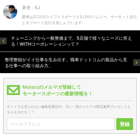
著者：EJ
愛車はZC33SスイフトスポーツとSJ30Vジムニー。サーキット走行
とオフロード走行を楽しんでいます。
チューニングから一般整備まで、5店舗で様々なニーズに答え
る！WITHコーポレーションって？
整理整頓がイイ仕事を生み出す。職車ドットコムの製品から見
る仕事への取り組み方。
Motorzのメルマガ登録して
モータースポーツの最新情報を！
サイトでは見られない編集部裏話や、月に一度のメルマガ限定豪華プレゼントも
もらえるかも！？
登録