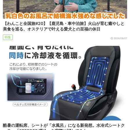
【わんこと全国旅#20】【鹿児島・車中泊旅】火山が育む癒やしと
美食を巡る、オステリアで叶える愛犬との至福の休日
特集
2026/08/07
酷暑の運転席、シートが「水風呂」になる新発想。水冷式シートク