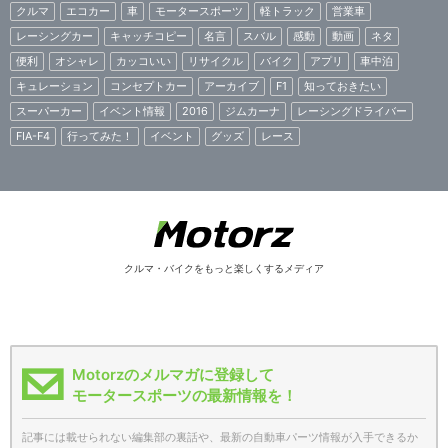
クルマ
エコカー
車
モータースポーツ
軽トラック
営業車
レーシングカー
キャッチコピー
名言
スバル
感動
動画
ネタ
便利
オシャレ
カッコいい
リサイクル
バイク
アプリ
車中泊
キュレーション
コンセプトカー
アーカイブ
F1
知っておきたい
スーパーカー
イベント情報
2016
ジムカーナ
レーシングドライバー
FIA-F4
行ってみた！
イベント
グッズ
レース
クルマ・バイクをもっと楽しくするメディア
Motorzのメルマガに登録して
モータースポーツの最新情報を！
記事には載せられない編集部の裏話や、最新の自動車パーツ情報が入手できるか