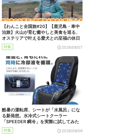
【わんこと全国旅#20】【鹿児島・車中
泊旅】火山が育む癒やしと美食を巡る、
オステリアで叶える愛犬との至福の休日
特集
2026/08/07
酷暑の運転席、シートが「水風呂」にな
る新発想。水冷式シートクーラー
「SPEEDER 瞬冷」を実際に試してみた
特集
2026/08/06