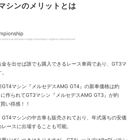
T4マシンのメリットとは
sincars.co.uk/racers-edge-motorsport-virginia-international/
にお金を出せば誰でも購入できるレース車両であり、GT3マ
す。
T4マシン『メルセデスAMG GT4』の新車価格は約
スに作られてGT3マシン『メルセデスAMG GT3』が約
お買い得感！！
GT4マシンの中古車も販売されており、年式落ちの安価
のレースに出場することも可能。