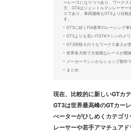
ーレースになりつつあり、ワークス
方、GT4はジェントルマンレーサ
スであり、車両価格もGT3より比較
す。
GT3に続くFIA基準のレーシング
GT3よりも安い!?GT4マシンのメ
GT3同様そのうちワークス参入が危
世界各大陸で大規模なレースが開催
メーカーマシンからショップ製作マ
まとめ
現在、比較的に新しいGTカ
GT3は世界最高峰のGTカ
べーターがひしめくカテゴリ
レーサーや若手アマチュアド