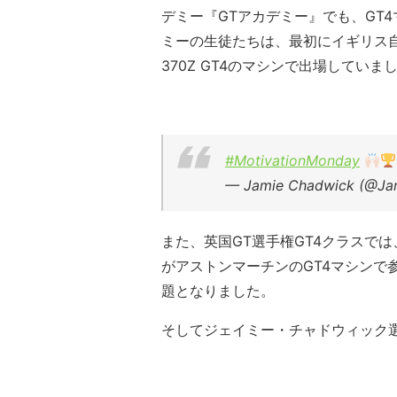
デミー『GTアカデミー』でも、GT
ミーの生徒たちは、最初にイギリス自動車レ
370Z GT4のマシンで出場していま
#MotivationMonday
— Jamie Chadwick (@Ja
また、英国GT選手権GT4クラスで
がアストンマーチンのGT4マシンで
題となりました。
そしてジェイミー・チャドウィック選