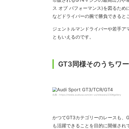
市販されるGT4マシンの最高出力や車
ス オブ パフォーマンス)を図るた
などドライバーの腕で勝負できると
ジェントルマンドライバーや若手ア
ともいえるのです。
GT3同様そのうちワ
出典：https://media.audiusa.com/en-us/releases/230#gallery
かつてGT3カテゴリーのレースも、
も活躍できることを目的に開催され