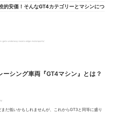
較的安価！そんなGT4カテゴリーとマシンにつ
son-gets-underway-racers-edge-motorsports/
のレーシング車両『GT4マシン』とは？
4/
だまだ低いかもしれませんが、これからGT3と同等に盛り