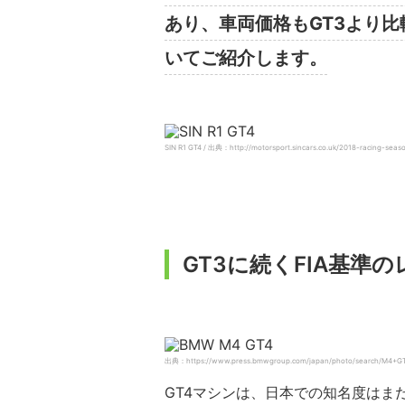
あり、車両価格もGT3より比
いてご紹介します。
SIN R1 GT4 / 出典：http://motorsport.sincars.co.uk/2018-racing-sea
GT3に続くFIA基準
出典：https://www.press.bmwgroup.com/japan/photo/search/M4+GT
GT4マシンは、日本での知名度はま