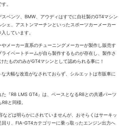
です。
スベンツ、BMW、アウディはすでに自社製のGT4マシン
ルシェ、アストンマーチンといったスポーツカーメーカー
参入しています。
ーやメーカー直系のチューニングメーカーが製作し販売す
プライベートチームが自ら製作するものが存在し、製作さ
受けたもののみがGT4マシンとして認められる事に！
ような大幅な改造がなされておらず、シルエットは市販車に
『R8 LMS GT4』は、ベースとなるR8との共通パーツ
もR8と同様。
内容などは明らかにされていませんが、おそらくはサーキッ
回り、FIA-GT4カテゴリーに乗っ取ったエンジン出力へ