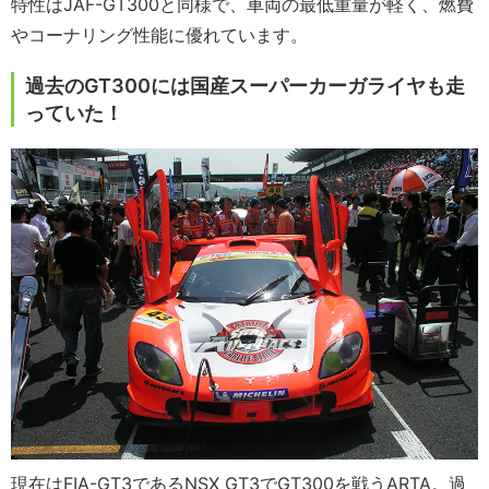
特性はJAF-GT300と同様で、車両の最低重量が軽く、燃費
やコーナリング性能に優れています。
過去のGT300には国産スーパーカーガライヤも走
っていた！
現在はFIA-GT3であるNSX GT3でGT300を戦うARTA。過