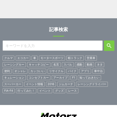
記事検索
クルマ
エコカー
車
モータースポーツ
軽トラック
営業車
レーシングカー
キャッチコピー
名言
スバル
感動
動画
ネタ
便利
オシャレ
カッコいい
リサイクル
バイク
アプリ
車中泊
キュレーション
コンセプトカー
アーカイブ
F1
知っておきたい
スーパーカー
イベント情報
2016
ジムカーナ
レーシングドライバー
FIA-F4
行ってみた！
イベント
グッズ
レース