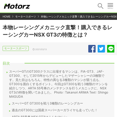
HOME
モータースポーツ
本物レーシングメカニック直撃！購入できるレーシングカーNSX 
本物レーシングメカニック直撃！購入できるレ
ーシングカーNSX GT3の特徴とは？
モータースポーツ
2021/03/13
目次
スーパーGTのGT300クラスに出場するマシンは、FIA-GT3、JAF-
GT300、そして2015年からデビューしたマザーシャシーの3種類で
す。見た目はもちろん、特性の異なる3種類のマシンが競う点も、
GT300を面白くするポイント。今回はGT300を戦う3種類のマシンを
紹介しつつ、ARTA 55号車のメンテナンスを行うメカニックに、NSX
GT3の特徴を聞いてみました。 Photo : Takanori ARIMA Text : Shingo
MASUDA
スーパーGT GT300を戦う3種類のレーシングカー
過去のGT300には国産スーパーカーガライヤも走っていた！
ARTA 55号車 NSX GT3はこんなマシン