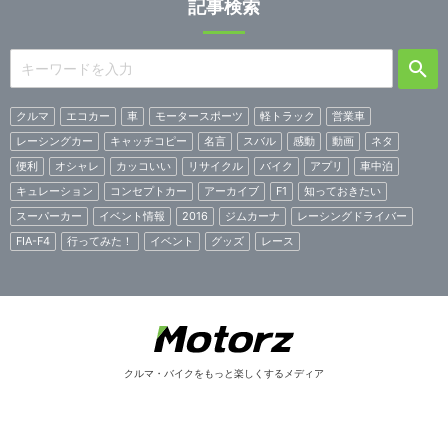
記事検索
クルマ
エコカー
車
モータースポーツ
軽トラック
営業車
レーシングカー
キャッチコピー
名言
スバル
感動
動画
ネタ
便利
オシャレ
カッコいい
リサイクル
バイク
アプリ
車中泊
キュレーション
コンセプトカー
アーカイブ
F1
知っておきたい
スーパーカー
イベント情報
2016
ジムカーナ
レーシングドライバー
FIA-F4
行ってみた！
イベント
グッズ
レース
クルマ・バイクをもっと楽しくするメディア