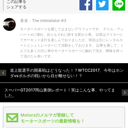
この記事を
シェアする
著者：The intimidator #3
モータースポーツを愛して止まないアラフォーです。 デイル・アン
ハートsrに憧れ、自らもそれに扮する変わり者。 以前はマイカーに
てサーキット走行を楽しんでおりましたが、現在は主にレンタルカ
ートとシュミレーターにて活動をしております。 記事を通して、１
人でも多くの方に車やモータースポーツに触れて頂き、興味を持っ
て頂けたら幸いです。
道上龍選手の開幕戦はどうなった！？WTCC2017、今年はホン
ダvsボルボの戦いから目が離せない！？
スーパーGT2017岡山裏側レポート！実はこんな事、やってま
した。
Motorzのメルマガ登録して
モータースポーツの最新情報を！