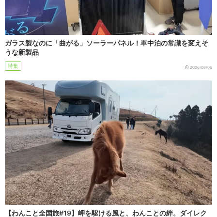
ガラス製なのに「曲がる」ソーラーパネル！車中泊の常識を変えそ
うな新製品
特集
2026/08/06
【わんこと全国旅#19】岬を駆ける風と、わんことの絆。ダイレク