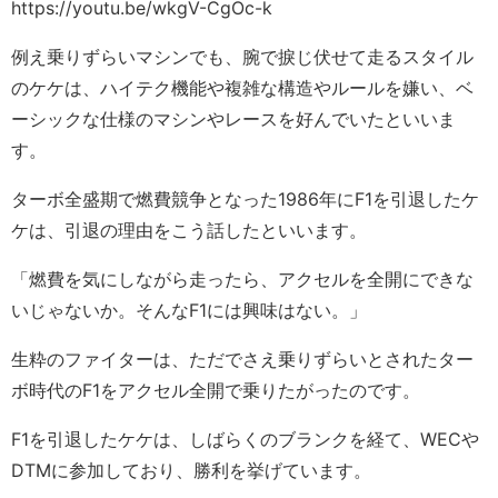
https://youtu.be/wkgV-CgOc-k
例え乗りずらいマシンでも、腕で捩じ伏せて走るスタイル
のケケは、ハイテク機能や複雑な構造やルールを嫌い、ベ
ーシックな仕様のマシンやレースを好んでいたといいま
す。
ターボ全盛期で燃費競争となった1986年にF1を引退したケ
ケは、引退の理由をこう話したといいます。
「燃費を気にしながら走ったら、アクセルを全開にできな
いじゃないか。そんなF1には興味はない。」
生粋のファイターは、ただでさえ乗りずらいとされたター
ボ時代のF1をアクセル全開で乗りたがったのです。
F1を引退したケケは、しばらくのブランクを経て、WECや
DTMに参加しており、勝利を挙げています。