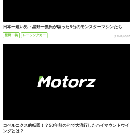
日本一速い男・星野一義氏が駆った5台のモンスターマシンたち
星野一義
レーシングカー
2017/06/07
コペルニクス的転回！？50年前のF1で大流行したハイマウントウイ
ングとは？