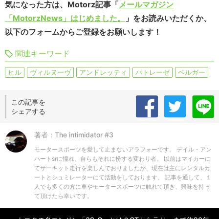
気になった方は、Motorz記事「
メールマガジン
「MotorzNews」はじめました。
」をお読みいただくか、
以下のフォームからご登録をお願いします！
関連キーワード
ヒル
ヴィルヌーヴ
アンドレッティ
パトレーゼ
ベルガー
この記事を
シェアする
著者：The intimidator #3
モータースポーツを愛して止まないアラフォーです。 デイル・アン
ハートsrに憧れ、自らもそれに扮する変わり者。 以前はマイカーに
てサーキット走行を楽しんでおりましたが、現在は主にレンタルカ
ートとシュミレーターにて活動をしております。 記事を通して、１
人でも多くの方に車やモータースポーツに触れて頂き、興味を持っ
て頂けたら幸いです。