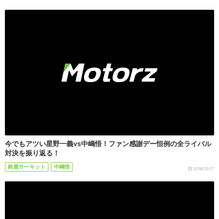
今でもアツい星野一義vs中嶋悟！ファン感謝デー恒例の全ライバル
対決を振り返る！
鈴鹿サーキット
中嶋悟
2016/12/17