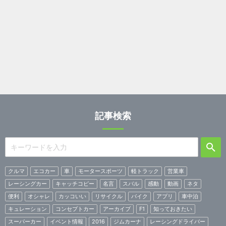
記事検索
クルマ
エコカー
車
モータースポーツ
軽トラック
営業車
レーシングカー
キャッチコピー
名言
スバル
感動
動画
ネタ
便利
オシャレ
カッコいい
リサイクル
バイク
アプリ
車中泊
キュレーション
コンセプトカー
アーカイブ
F1
知っておきたい
スーパーカー
イベント情報
2016
ジムカーナ
レーシングドライバー