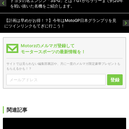
トヨタの名エンジン「3S-G」とは？GTからラリーまで約20年
を戦い抜いた名機をご紹介します。
【計画は早めがお得！？】今年はMotoGP日本グランプリを見
にツインリンクもてぎに行こう！
Motorzのメルマガ登録して
モータースポーツの最新情報を！
サイトでは見られない編集部裏話や、月に一度のメルマガ限定豪華プレゼントも
もらえるかも！？
登録
関連記事