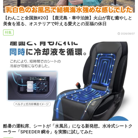
【わんこと全国旅#20】【鹿児島・車中泊旅】火山が育む癒やしと
美食を巡る、オステリアで叶える愛犬との至福の休日
特集
2026/08/07
酷暑の運転席、シートが「水風呂」になる新発想。水冷式シートク
ーラー「SPEEDER 瞬冷」を実際に試してみた