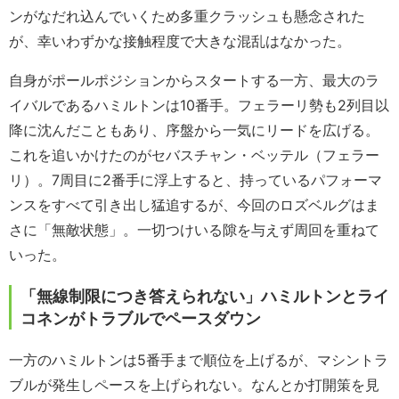
ンがなだれ込んでいくため多重クラッシュも懸念された
が、幸いわずかな接触程度で大きな混乱はなかった。
自身がポールポジションからスタートする一方、最大のラ
イバルであるハミルトンは10番手。フェラーリ勢も2列目以
降に沈んだこともあり、序盤から一気にリードを広げる。
これを追いかけたのがセバスチャン・ベッテル（フェラー
リ）。7周目に2番手に浮上すると、持っているパフォーマ
ンスをすべて引き出し猛追するが、今回のロズベルグはま
さに「無敵状態」。一切つけいる隙を与えず周回を重ねて
いった。
「無線制限につき答えられない」ハミルトンとライ
コネンがトラブルでペースダウン
一方のハミルトンは5番手まで順位を上げるが、マシントラ
ブルが発生しペースを上げられない。なんとか打開策を見