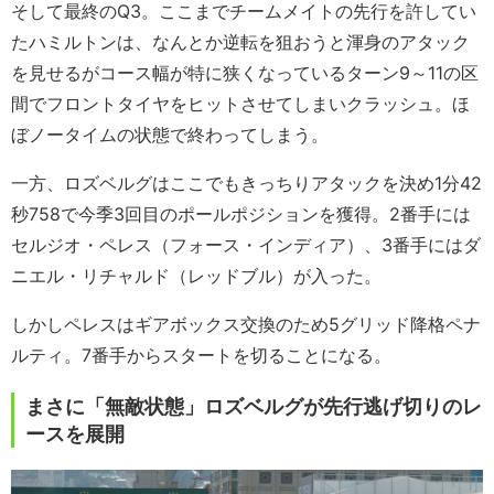
そして最終のQ3。ここまでチームメイトの先行を許してい
たハミルトンは、なんとか逆転を狙おうと渾身のアタック
を見せるがコース幅が特に狭くなっているターン9～11の区
間でフロントタイヤをヒットさせてしまいクラッシュ。ほ
ぼノータイムの状態で終わってしまう。
一方、ロズベルグはここでもきっちりアタックを決め1分42
秒758で今季3回目のポールポジションを獲得。2番手には
セルジオ・ペレス（フォース・インディア）、3番手にはダ
ニエル・リチャルド（レッドブル）が入った。
しかしペレスはギアボックス交換のため5グリッド降格ペナ
ルティ。7番手からスタートを切ることになる。
まさに「無敵状態」ロズベルグが先行逃げ切りのレ
ースを展開