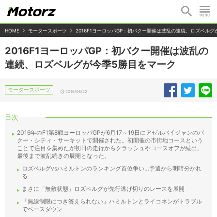
HOME
モータースポーツ
2016F1ヨーロッパGP：初バクー開催は波乱の連続、ロズベルグ
2016F1ヨーロッパGP：初バクー開催は波乱の
連続、ロズベルグが今季5勝目をマーク
モータースポーツ
2016/06/22
目次
2016年のF1第8戦ヨーロッパGPが6月17～19日にアゼルバイジャンのバ
クー・シティ・サーキットで開催された。初開催の市街地コースという
ことで注目を集めたが初日の走行からクラッシュやコースオフが続出。
最後まで波乱続きの展開となった。
ロズベルグvsハミルトンのランキング首位争い…予選から明暗分かれ
る
まさに「無敵状態」ロズベルグが先行逃げ切りのレースを展開
「無線制限につき答えられない」ハミルトンとライコネンがトラブル
でペースダウン