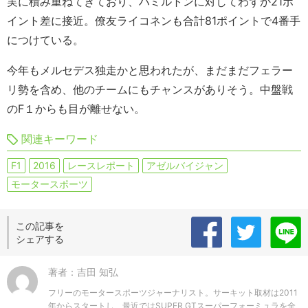
実に積み重ねてきており、ハミルトンに対してわずか21ポ
イント差に接近。僚友ライコネンも合計81ポイントで4番手
につけている。
今年もメルセデス独走かと思われたが、まだまだフェラー
リ勢を含め、他のチームにもチャンスがありそう。中盤戦
のF１からも目が離せない。
関連キーワード
F1
2016
レースレポート
アゼルバイジャン
モータースポーツ
この記事を
シェアする
著者：吉田 知弘
フリーのモータースポーツジャーナリスト。サーキット取材は2011
年からスタートし、最近ではSUPER GTスーパーフォーミュラを全