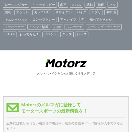
レーシングカー
キャッチコピー
名言
スバル
感動
動画
ネタ
便利
オシャレ
カッコいい
リサイクル
バイク
アプリ
車中泊
キュレーション
コンセプトカー
アーカイブ
F1
知っておきたい
スーパーカー
イベント情報
2016
ジムカーナ
レーシングドライバー
FIA-F4
行ってみた！
イベント
グッズ
レース
クルマ・バイクをもっと楽しくするメディア
Motorzのメルマガに登録して
モータースポーツの最新情報を！
記事には載せられない編集部の裏話や、最新の自動車パーツ情報が入手できるか
も！？