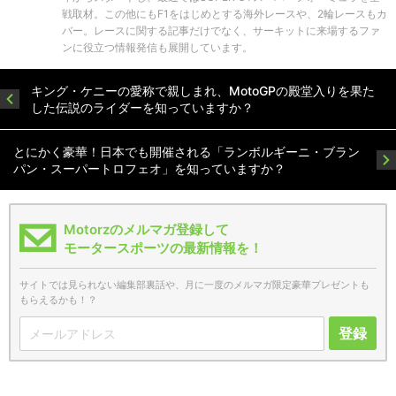
戦取材。この他にもF1をはじめとする海外レースや、2輪レースもカ
バー。レースに関する記事だけでなく、サーキットに来場するファ
ンに役立つ情報発信も展開しています。
キング・ケニーの愛称で親しまれ、MotoGPの殿堂入りを果た
した伝説のライダーを知っていますか？
とにかく豪華！日本でも開催される「ランボルギーニ・ブラン
パン・スーパートロフェオ」を知っていますか？
Motorzのメルマガ登録して
モータースポーツの最新情報を！
サイトでは見られない編集部裏話や、月に一度のメルマガ限定豪華プレゼントも
もらえるかも！？
登録