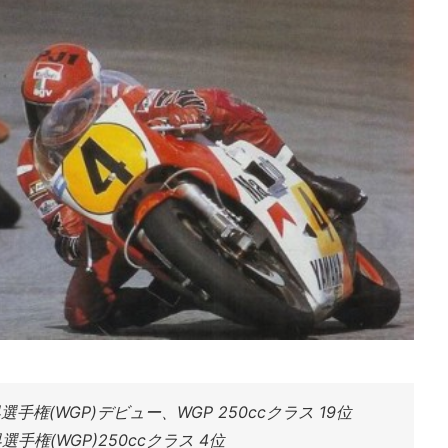
手権(WGP)デビュー、WGP 250ccクラス 19位
手権(WGP)250ccクラス 4位