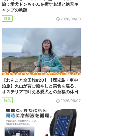
旅：愛犬ドンちゃんを癒す名湯と絶景キ
ャンプの軌跡
特集
2026/08/08
【わんこと全国旅#20】【鹿児島・車中
泊旅】火山が育む癒やしと美食を巡る、
オステリアで叶える愛犬との至福の休日
特集
2026/08/07