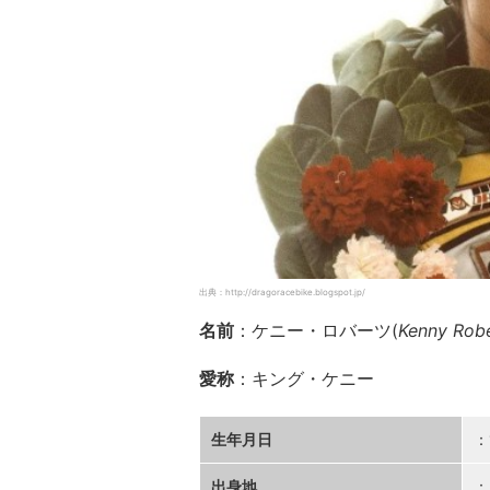
出典：http://dragoracebike.blogspot.jp/
名前
：ケニー・ロバーツ(
Kenny Rob
愛称
：キング・ケニー
生年月日
：
出身地
：