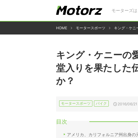
モーターズは
HOME
モータースポーツ
キング・ケニ
キング・ケニーの愛
堂入りを果たした
か？
モータースポーツ
バイク
2016/06/21
目次
アメリカ、カリフォルニア州出身の