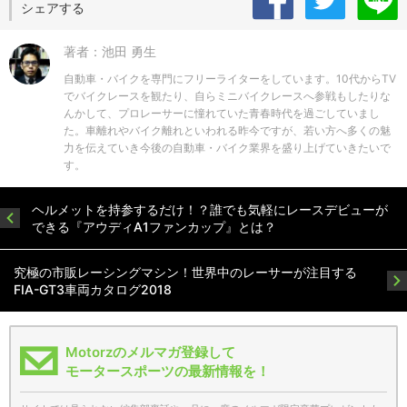
シェアする
著者：池田 勇生
自動車・バイクを専門にフリーライターをしています。10代からTV
でバイクレースを観たり、自らミニバイクレースへ参戦もしたりな
んかして、プロレーサーに憧れていた青春時代を過ごしていまし
た。車離れやバイク離れといわれる昨今ですが、若い方へ多くの魅
力を伝えていき今後の自動車・バイク業界を盛り上げていきたいで
す。
ヘルメットを持参するだけ！？誰でも気軽にレースデビューが
できる『アウディA1ファンカップ』とは？
究極の市販レーシングマシン！世界中のレーサーが注目する
FIA-GT3車両カタログ2018
Motorzのメルマガ登録して
モータースポーツの最新情報を！