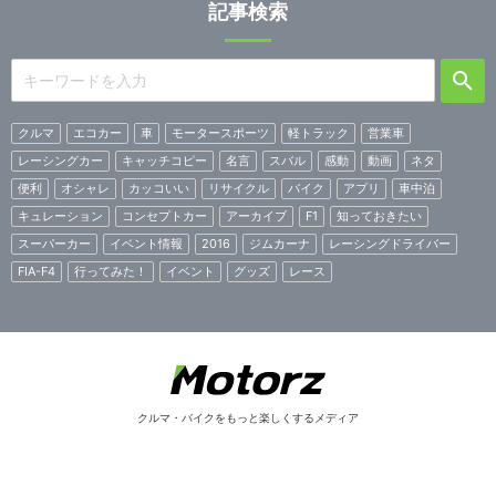
記事検索
クルマ
エコカー
車
モータースポーツ
軽トラック
営業車
レーシングカー
キャッチコピー
名言
スバル
感動
動画
ネタ
便利
オシャレ
カッコいい
リサイクル
バイク
アプリ
車中泊
キュレーション
コンセプトカー
アーカイブ
F1
知っておきたい
スーパーカー
イベント情報
2016
ジムカーナ
レーシングドライバー
FIA-F4
行ってみた！
イベント
グッズ
レース
クルマ・バイクをもっと楽しくするメディア