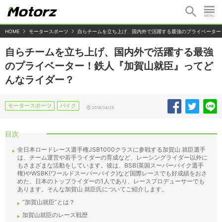
HOME
モータースポーツ
自らチームを立ち上げ、国内外で活躍する最強のプライベーター
自らチームを立ち上げ、国内外で活躍する最強
のプライベーター！鉄人『加賀山就臣』ってど
んなライダー？
モータースポーツ
バイク
2018/04/25
目次
全日本ロードレース選手権JSB1000クラスに参戦する加賀山 就臣選手
は、チーム運営や若手ライダーの育成など、レーシングライダー以外に
もさまざまな活動をしています。彼は、BSB(英国スーパーバイク選手
権)やWSBK(ワールドスーパーバイク)など国際レースでも好成績をおさ
めた、日本のトップライダーの1人であり、レースプロデューサーでも
あります。そんな加賀山 就臣氏についてご紹介します。
“加賀山就臣”とは？
加賀山就臣のレース戦歴