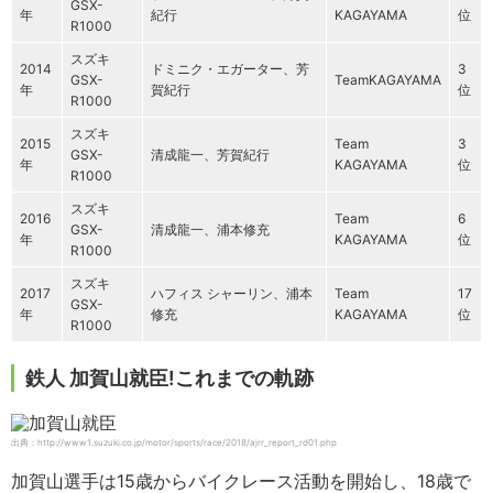
GSX-
年
紀行
KAGAYAMA
位
R1000
スズキ
2014
ドミニク・エガーター、芳
3
GSX-
TeamKAGAYAMA
年
賀紀行
位
R1000
スズキ
2015
Team
3
GSX-
清成龍一、芳賀紀行
年
KAGAYAMA
位
R1000
スズキ
2016
Team
6
GSX-
清成龍一、浦本修充
年
KAGAYAMA
位
R1000
スズキ
2017
ハフィス シャーリン、浦本
Team
17
GSX-
年
修充
KAGAYAMA
位
R1000
鉄人 加賀山就臣!これまでの軌跡
出典：http://www1.suzuki.co.jp/motor/sports/race/2018/ajrr_report_rd01.php
加賀山選手は15歳からバイクレース活動を開始し、18歳で