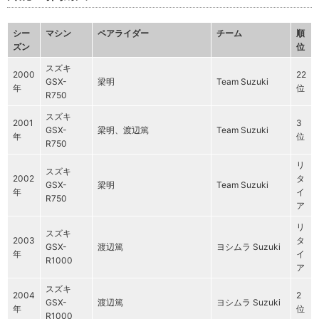
シー
マシン
ペアライダー
チーム
順
ズン
位
スズキ
2000
22
GSX-
梁明
Team Suzuki
年
位
R750
スズキ
2001
3
GSX-
梁明、渡辺篤
Team Suzuki
年
位
R750
リ
スズキ
2002
タ
GSX-
梁明
Team Suzuki
年
イ
R750
ア
リ
スズキ
2003
タ
GSX-
渡辺篤
ヨシムラ Suzuki
年
イ
R1000
ア
スズキ
2004
2
GSX-
渡辺篤
ヨシムラ Suzuki
年
位
R1000