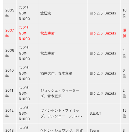
スズキ
2005
10
GSX-
渡辺篤
ヨシムラ Suzuki
年
位
R1000
スズキ
2007
優
GSX-
秋吉耕佑
ヨシムラ Suzuki
年
勝
R1000
スズキ
2008
4
GSX-
秋吉耕佑
ヨシムラ Suzuki
年
位
R1000
スズキ
2010
6
GSX-
酒井大作、青木宣篤
ヨシムラ Suzuki
年
位
R1000
スズキ
2011
ジョッシュ・ウォーター
2
GSX-
ヨシムラ Suzuki
年
ズ、青木宣篤
位
R1000
スズキ
2012
ヴィンセント・フィリッ
15
GSX-
S.E.R.T
年
プ、アンソニー・デルハレ
位
R1000
スズキ
2013
ケビン・シュワンツ、芳賀
Team
3