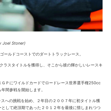
 Joel Stoner)
たゴールドコーストでのダートトラックレース。
GPクラスタイトルを獲得し、そこから彼の輝かしいレースキ
ＧＰにワイルドカードでロードレース世界選手権250cc
ら年間参戦を開始します。
クラスへの挑戦を始め、２年目の２００７年に初タイトル獲
ーとして絶頂期であった２０１２年を最後に惜しまれつつ