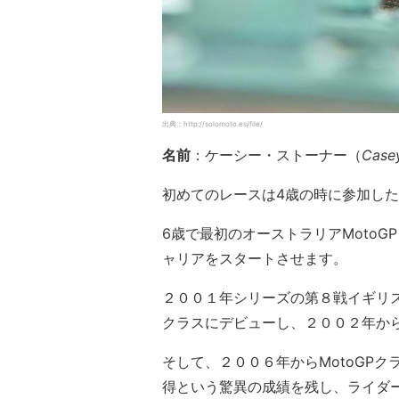
出典：http://solomoto.es/file/
名前
：ケーシー・ストーナー（
Casey
初めてのレースは4歳の時に参加し
6歳で最初のオーストラリアMoto
ャリアをスタートさせます。
２００１年シリーズの第８戦イギリス
クラスにデビューし、２００２年か
そして、２００６年からMotoGP
得という驚異の成績を残し、ライダ