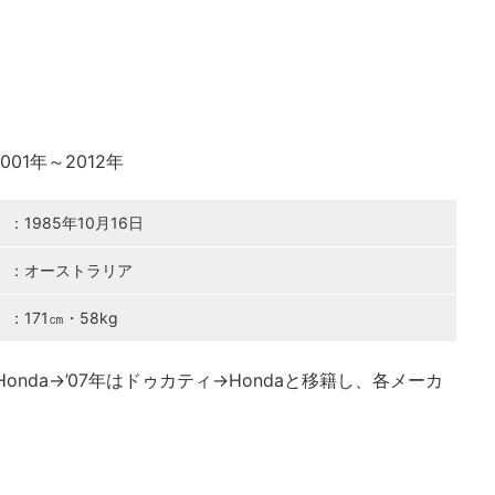
2001年～2012年
：1985年10月16日
：オーストラリア
：171㎝・58kg
nda→’07年はドゥカティ→Hondaと移籍し、各メーカ
。