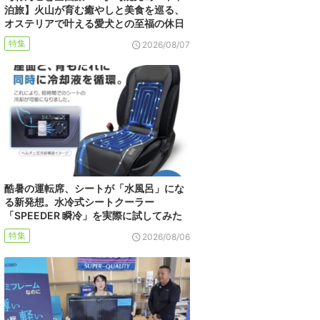
泊旅】火山が育む癒やしと美食を巡る、
オステリアで叶える愛犬との至福の休日
特集
2026/08/07
酷暑の運転席、シートが「水風呂」にな
る新発想。水冷式シートクーラー
「SPEEDER 瞬冷」を実際に試してみた
特集
2026/08/06