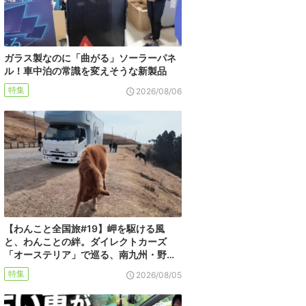
ガラス製なのに「曲がる」ソーラーパネ
ル！車中泊の常識を変えそうな新製品
特集
2026/08/06
【わんこと全国旅#19】岬を駆ける風
と、わんことの絆。ダイレクトカーズ
「オーステリア」で巡る、南九州・野…
特集
2026/08/05