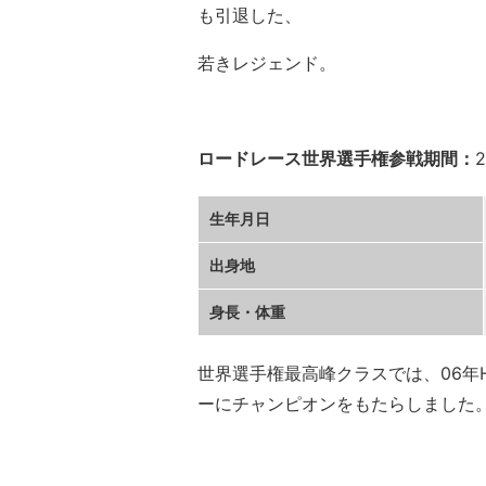
も引退した、
若きレジェンド。
ロードレース世界選手権参戦期間：
生年月日
出身地
身長・体重
世界選手権最高峰クラスでは、06年Ho
ーにチャンピオンをもたらしました