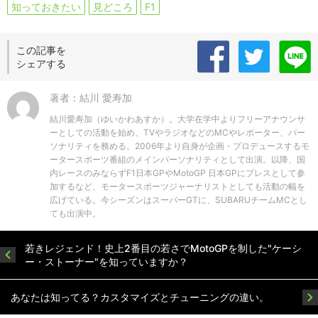
知っておきたい
見どころ
F1
この記事を
シェアする
著者：結川 愛寿加
結川愛寿加（ゆいかわあすか）。大学在学中よりフリーアナウンサ
ーとしての活動を始め、TVやラジオなどのMCやレポーター、パー
ソナリティを務める。2006年より自身が企画・プロデュースするモ
ータースポーツ番組のメインパーソナリティとして出演。以降、国
内レースのみならずF1日本GPやMotoGP 日本GPにプレスとして参
加するなど、モータースポーツジャーナリストとしても活動の幅を
広げている。今シーズンはスーパーGTに、SUBARUチームMCとし
ても出演中。
若きレジェンド！史上2番目の若さでMotoGPを制した"ケーシ
ー・ストーナー"を知っていますか？
あなたは知ってる？カスタマイズとチューニングの違い。