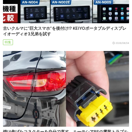
古いクルマに“巨大スマホ”を後付け!? KEIYOポータブルディスプレ
イオーディオ3兄弟を試す
特集
2026/08/04
焼け焦げたコネクターを自分で直す。ルーテシアRSの電装トラブル