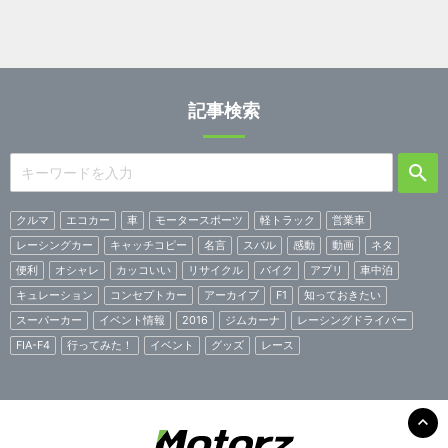
記事検索
クルマ
エコカー
車
モータースポーツ
軽トラック
営業車
レーシングカー
キャッチコピー
名言
スバル
感動
動画
ネタ
便利
オシャレ
カッコいい
リサイクル
バイク
アプリ
車中泊
キュレーション
コンセプトカー
アーカイブ
F1
知っておきたい
スーパーカー
イベント情報
2016
ジムカーナ
レーシングドライバー
FIA-F4
行ってみた！
イベント
グッズ
レース