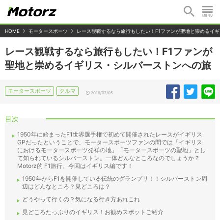
HOME
モータースポーツ
レース観戦するなら旅行もしたい！F1ファンが聖地と崇めるイ
レース観戦するなら旅行もしたい！F1ファンが
聖地と崇めるイギリス・シルバーストンへの旅
モータースポーツ
クルマ
2016/07/05
目次
1950年に始まったF1世界選手権で初めて開催されたレースがイギリス
GPだったということで、モータースポーツファンの間では「イギリス
におけるモータースポーツ発祥の地」「モータースポーツの聖地」とし
て知られているシルバーストン。一体どんなところなのでしょうか？
Motorz的 F1旅行、今回はイギリス編です！
1950年からF1を開催している伝統のグランプリ！！シルバーストン周
辺はどんなところ？見どころは？
どうやって行くの？気になる行き方あれこれ
見どころたっぷりのイギリス！お勧めスポットご紹介