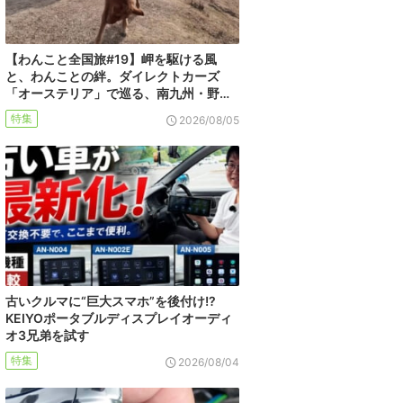
【わんこと全国旅#19】岬を駆ける風
と、わんことの絆。ダイレクトカーズ
「オーステリア」で巡る、南九州・野…
特集
2026/08/05
古いクルマに“巨大スマホ”を後付け!?
KEIYOポータブルディスプレイオーディ
オ3兄弟を試す
特集
2026/08/04