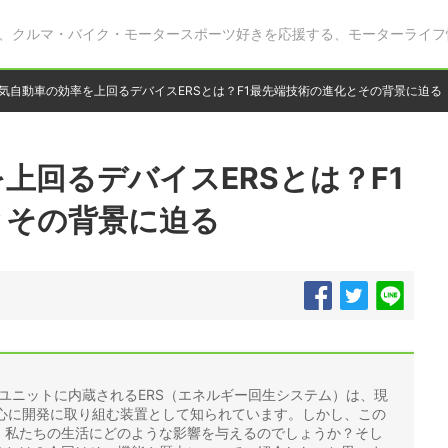
、クルマ・バイク・モータースポーツ好きを応援する、モーターライフ
気自動車の効率を上回るデバイスERSとは？F1最先端技術の進化とその背景に迫る
上回るデバイスERSとは？F1
とその背景に迫る
ーユニットに内蔵されるERS（エネルギー回生システム）は、現
熱心に開発に取り組む装置として知られています。しかし、この
ち、私たちの生活にどのような影響を与えるのでしょうか？そし