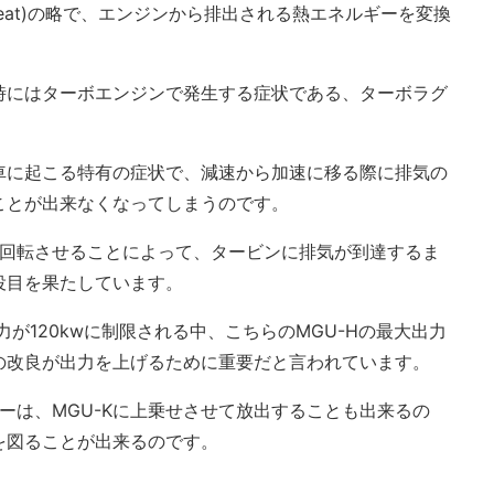
 Unit-Heat)の略で、エンジンから排出される熱エネルギーを変換
時にはターボエンジンで発生する症状である、ターボラグ
車に起こる特有の症状で、減速から加速に移る際に排気の
ことが出来なくなってしまうのです。
を回転させることによって、タービンに排気が到達するま
役目を果たしています。
力が120kwに制限される中、こちらのMGU-Hの最大出力
の改良が出力を上げるために重要だと言われています。
ギーは、MGU-Kに上乗せさせて放出することも出来るの
を図ることが出来るのです。