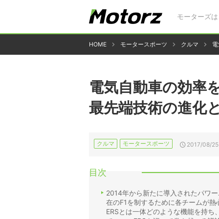
モーターズは
HOME
モータースポーツ
クルマ
電
電気自動車の効率を
最先端技術の進化
クルマ
モータースポーツ
2017/08/25
目次
2014年から新たに導入されたパワ
在のF1を制するために各チームが
ERSとは一体どのような機能を持