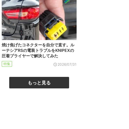
焼け焦げたコネクターを自分で直す。ル
ーテシアRSの電装トラブルをKNIPEXの
圧着プライヤーで解決してみた
特集
2026/07/31
もっと見る