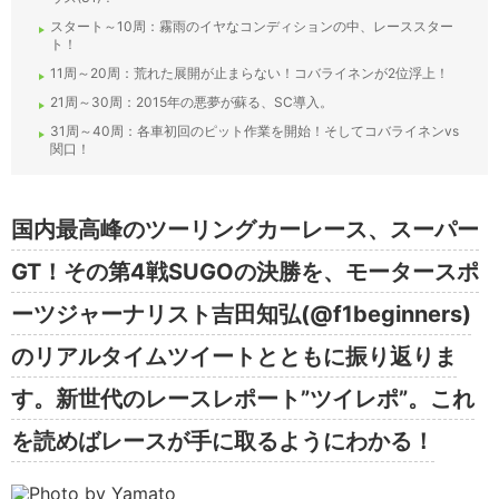
スタート～10周：霧雨のイヤなコンディションの中、レーススター
ト！
11周～20周：荒れた展開が止まらない！コバライネンが2位浮上！
21周～30周：2015年の悪夢が蘇る、SC導入。
31周～40周：各車初回のピット作業を開始！そしてコバライネンvs
関口！
国内最高峰のツーリングカーレース、スーパー
GT！その第4戦SUGOの決勝を、モータースポ
ーツジャーナリスト吉田知弘(@f1beginners)
のリアルタイムツイートとともに振り返りま
す。新世代のレースレポート”ツイレポ”。これ
を読めばレースが手に取るようにわかる！