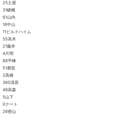
25土屋
31嵯峨
61山内
18中山
11ビルドハイム
55高木
21藤井
4片岡
88平峰
51都筑
2高橋
360清原
48高森
5山下
0クート
26密山