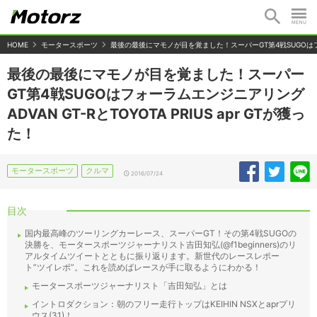
HOME
モータースポーツ
最後の最後にマモノが目を覚ました！スーパーGT第4戦SUGOはフォーラム
最後の最後にマモノが目を覚ました！スーパー
GT第4戦SUGOはフォーラムエンジニアリング
ADVAN GT-RとTOYOTA PRIUS apr GTが獲っ
た！
モータースポーツ
クルマ
2016/07/24
目次
国内最高峰のツーリングカーレース、スーパーGT！その第4戦SUGOの
決勝を、モータースポーツジャーナリスト吉田知弘(@f1beginners)のリ
アルタイムツイートとともに振り返ります。新世代のレースレポー
ト”ツイレポ”。これを読めばレースが手に取るようにわかる！
モータースポーツジャーナリスト「吉田知弘」とは
イントロダクション：朝のフリー走行トップはKEIHIN NSXとaprプリ
ウス(31)！