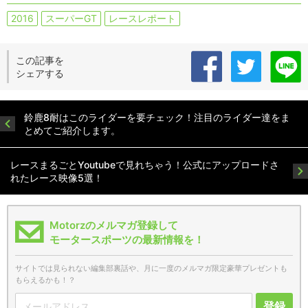
2016
スーパーGT
レースレポート
この記事を
シェアする
鈴鹿8耐はこのライダーを要チェック！注目のライダー達をま
とめてご紹介します。
レースまるごとYoutubeで見れちゃう！公式にアップロードさ
れたレース映像5選！
Motorzのメルマガ登録して
モータースポーツの最新情報を！
サイトでは見られない編集部裏話や、月に一度のメルマガ限定豪華プレゼントも
もらえるかも！？
登録