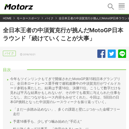
HOME
モータースポーツ
バイク
全日本王者の中須賀克行が挑んだMotoGP日本ラウ
全日本王者の中須賀克行が挑んだMotoGP日本
ラウンド「続けていくことが大事」
バイク
2016/10/21
目次
今年もツインリンクもてぎで開催されたMotoGP第15戦日本グランプリ
に、全日本ロードレース選手権で連戦連勝中の中須賀克行がワイルドカ
ード参戦を果たした。結果は予選16位、決勝11位。こうして数字だけを
見れば平凡な結果かもしれないが、その中でも着実に与えられた仕事を
こなし、次につながるレース内容をみせてくれた。今回は、5回目の日
本GP挑戦となった中須賀のレースウィークを振り返っていく。
「まだ一歩踏み込めない」、多くの課題と壁にぶつかった金曜フリー
走行
予選16番手も、少しずつ噛み始めた“手応え”
粘り強く走って11番手、「内容のあるレース」に