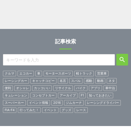
記事検索
クルマ
エコカー
車
モータースポーツ
軽トラック
営業車
レーシングカー
キャッチコピー
名言
スバル
感動
動画
ネタ
便利
オシャレ
カッコいい
リサイクル
バイク
アプリ
車中泊
キュレーション
コンセプトカー
アーカイブ
F1
知っておきたい
スーパーカー
イベント情報
2016
ジムカーナ
レーシングドライバー
FIA-F4
行ってみた！
イベント
グッズ
レース