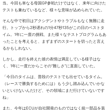
当。今回も単なる母国GP参戦だけではなく、来年に向けた
テストも兼ねているなど、様々な意味が込められていた。
そんな中で初日はアクシデントやトラブルもなく無難に走
行。トップから2秒遅れの1分47秒135がこの日のベストタ
イム。1年に一度の挑戦、また様々なテストプログラムもあ
ったことを考えると、まずまずのスタートを切ったと言え
るかもしれない。
しかし、走行を終えた彼の表情は満足している様子はな
く、1年に一度だからこその“難しさ”に直面していた。
「今日のタイムは、普段のテストでも出せているタイム。
（レースで勝負するためには）もう少し踏み込んでいかな
いといけないんだけど、その領域にまだ行けていないです
ね」
また、今年はECUが自社開発のものではなく統一部品を装