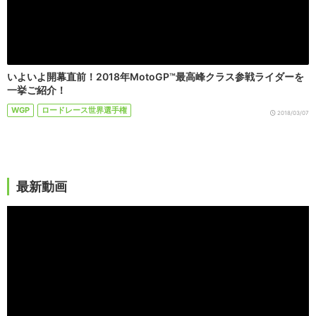
いよいよ開幕直前！2018年MotoGP™最高峰クラス参戦ライダーを
一挙ご紹介！
WGP
ロードレース世界選手権
2018/03/07
最新動画