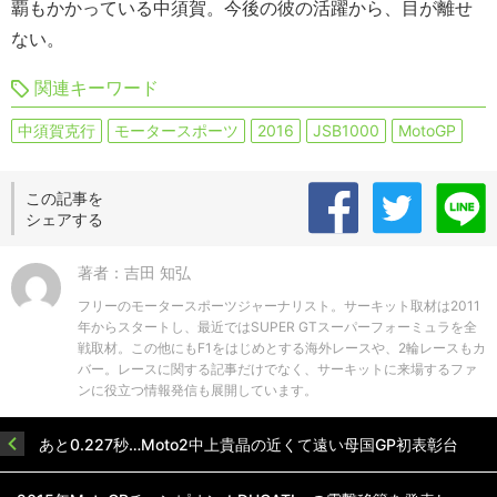
覇もかかっている中須賀。今後の彼の活躍から、目が離せ
ない。
関連キーワード
中須賀克行
モータースポーツ
2016
JSB1000
MotoGP
この記事を
シェアする
著者：吉田 知弘
フリーのモータースポーツジャーナリスト。サーキット取材は2011
年からスタートし、最近ではSUPER GTスーパーフォーミュラを全
戦取材。この他にもF1をはじめとする海外レースや、2輪レースもカ
バー。レースに関する記事だけでなく、サーキットに来場するファ
ンに役立つ情報発信も展開しています。
あと0.227秒…Moto2中上貴晶の近くて遠い母国GP初表彰台