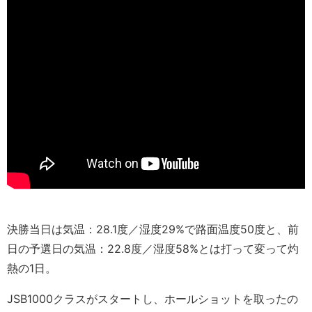
決勝当日は気温：28.1度／湿度29%で路面温度50度と、前
日の予選日の気温：22.8度／湿度58%とは打って変って灼
熱の1日。
JSB1000クラスがスタートし、ホールショットを取ったの