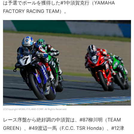
は予選でポールを獲得した#1中須賀克行（YAMAHA
FACTORY RACING TEAM）。
(C)Copyright MOBILITYLAND CORP. All Rights Reserved.
レース序盤から絶好調の中須賀は、#87柳川明（TEAM
GREEN）、#49渡辺一馬（F.C.C. TSR Honda）、#12津