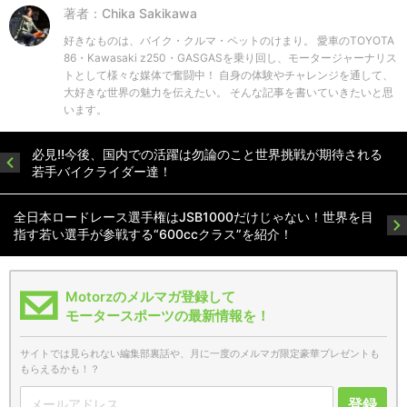
著者：Chika Sakikawa
好きなものは、バイク・クルマ・ペットのけまり。 愛車のTOYOTA
86・Kawasaki z250・GASGASを乗り回し、モータージャーナリス
トとして様々な媒体で奮闘中！ 自身の体験やチャレンジを通して、
大好きな世界の魅力を伝えたい。 そんな記事を書いていきたいと思
います。
必見‼︎今後、国内での活躍は勿論のこと世界挑戦が期待される
若手バイクライダー達！
全日本ロードレース選手権はJSB1000だけじゃない！世界を目
指す若い選手が参戦する“600ccクラス”を紹介！
Motorzのメルマガ登録して
モータースポーツの最新情報を！
サイトでは見られない編集部裏話や、月に一度のメルマガ限定豪華プレゼントも
もらえるかも！？
登録