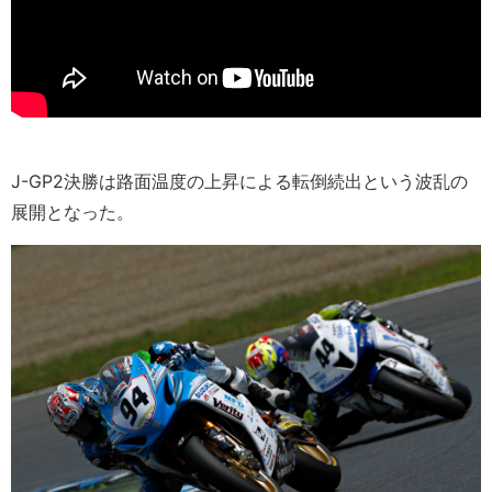
J-GP2決勝は路面温度の上昇による転倒続出という波乱の
展開となった。