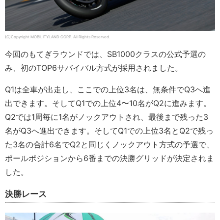
(C)Copyright MOBILITYLAND CORP. All Rights Reserved.
今回のもてぎラウンドでは、SB1000クラスの公式予選の
み、初のTOP6サバイバル方式が採用されました。
Q1は全車が出走し、ここでの上位3名は、無条件でQ3へ進
出できます。そしてQ1での上位4〜10名がQ2に進みます。
Q2では1周毎に1名がノックアウトされ、最後まで残った3
名がQ3へ進出できます。そしてQ1での上位3名とQ2で残っ
た3名の合計6名でQ2と同じくノックアウト方式の予選で、
ポールポジションから6番までの決勝グリッドが決定されま
した。
決勝レース