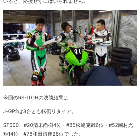
いると、応援せずにはいられません。
今回のRS-ITOHの決勝結果は
J-GP2は3台とも転倒リタイア。
ST600、
#20清末尚樹4位・
#85松崎克哉6位・#52岡村光
矩14位・#76和田留佳28位でした。