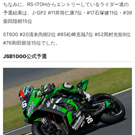
ちなみに、RS-ITOHからエントリーしているライダー達の
予選結果は、J-GP2 #11井筒仁康7位・#17石塚健11位・#39
柴田陸樹15位
ST600 #20清末尚樹2位 #85松﨑克哉7位 #52岡村光矩8位
#76和田留佳15位でした。
JSB1000公式予選