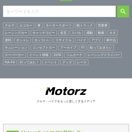
クルマ
エコカー
車
モータースポーツ
軽トラック
営業車
レーシングカー
キャッチコピー
名言
スバル
感動
動画
ネタ
便利
オシャレ
カッコいい
リサイクル
バイク
アプリ
車中泊
キュレーション
コンセプトカー
アーカイブ
F1
知っておきたい
スーパーカー
イベント情報
2016
ジムカーナ
レーシングドライバー
FIA-F4
行ってみた！
イベント
グッズ
レース
クルマ・バイクをもっと楽しくするメディア