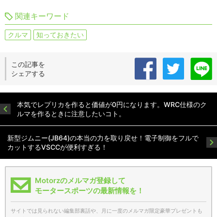
関連キーワード
クルマ
知っておきたい
この記事を
シェアする
本気でレプリカを作ると価値が0円になります。WRC仕様のク
ルマを作るときに注意したいコト。
新型ジムニー(JB64)の本当の力を取り戻せ！電子制御をフルで
カットするVSCCが便利すぎる！
Motorzのメルマガ登録して
モータースポーツの最新情報を！
サイトでは見られない編集部裏話や、月に一度のメルマガ限定豪華プレゼントも