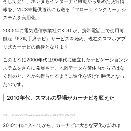
そして翌年、ホンダもインターナビ機能から集めた交通情
報を、VICS未提供道路にも送る『フローティングカー』シ
ステムを実用化。
2005年に電気通信事業社のKDDIが、携帯電話上で使用可
能な『EZ助手席ナビ』サービスを始め、現在のスマホアプ
リ式カーナビの前身となります。
このように2000年代は90年代に確立したナビゲーションシ
ステムをさらに発展させ、地図データを筐体内からではな
く別のところから得られるように進化を遂げた時代となっ
たのです。
2010年代、スマホの登場がカーナビを変えた
出典： http://www2.toyota.co.jp/jp/news/12/05/nt12_022.html
2010年代に入ってから、カーナビに大きな変化が訪れま