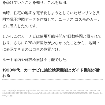
を挙げていたことを知り、これを採用。
当時、住宅の地図を電子化しようとしていたゼンリンと共
同で電子地図データを作成して、ユーノス コスモのカーナ
ビに導入したのです。
しかしこのカーナビは使用可能時間が1日数時間と限られて
おり、さらにGPSの衛星数が少なかったことから、地図上
に表示できるのは自車の位置だけ。
ルート案内や施設検索は不可能でした。
1990年代、カーナビに施設検索機能とガイド機能が備
わる
出典：https://ja.wikipedia.org/wiki/%E3%83%88%E3%83%A8%E3%82%BF%E3%83%BB%E3%82%BB%E3%8
3%AB%E3%82%B7%E3%82%AA#/media/%E3%83%95%E3%82%A1%E3%82%A4%E3%83%AB:1989_Toyota_Ce
lsior_01.jpg