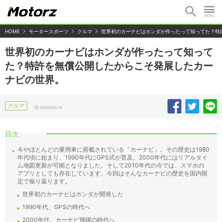
HOME
モータースポーツ
クルマ
世界初のカーナビはホンダが作ったって知ってた？特
世界初のカーナビはホンダが作ったって知って
た？特許を無償公開したからこそ発展したカー
ナビの世界。
クルマ
2020/03/18
目次
今やほとんどの乗用車に搭載されている「カーナビ」。その歴史は1980
年代頃に始まり、1990年代にGPS式が普及。2000年代にはリアルタイ
ム地図更新が可能となりました。そして2010年代の今では、スマホの
アプリとしても存在しています。今回はそんなカーナビの歴史を国内限
定で振り返ります。
世界初のカーナビはホンダが開発した
1990年代、GPSの時代へ
2000年代、カーナビ飛躍の時代へ