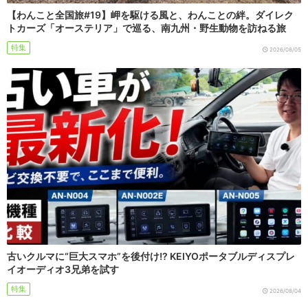
【わんこと全国旅#19】岬を駆ける風と、わんことの絆。ダイレク
トカーズ「オーステリア」で巡る、南九州・野生動物を訪ねる旅
特集
2026/08/05
古いクルマに“巨大スマホ”を後付け!? KEIYOポータブルディスプレ
イオーディオ3兄弟を試す
特集
2026/08/04