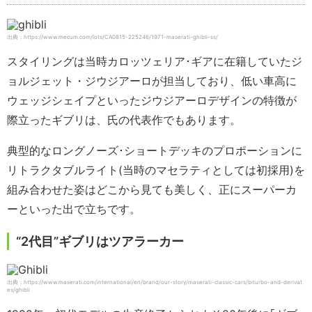
出典：https://www.mecum.com/lots/CA0815-225246/1971-maserati-ghibli-ss/
スタイリングは当時カロッツェリア･ギアに在籍していたジ
ョルジェット・ジウジアーロが担当しており、低い車高に
ウェッジシェイプといったジウジアーロデザインの特徴が
際立ったギブリは、氏の代表作でもあります。
典型的なロングノーズ･ショートデッキのプロポーションに
リトラクタブルライト(当時のマセラティとしては初採用)を
組み合わせた姿はどこから見ても美しく、正にスーパーカ
ーといった出で立ちです。
“2代目”ギブリはツアラーカー
出典：https://www.maserati.com/international/en/brand/our-story/maserati-classic-cars/biturbo-and-derivat
es/ghibli