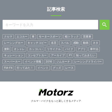
記事検索
クルマ
エコカー
車
モータースポーツ
軽トラック
営業車
レーシングカー
キャッチコピー
名言
スバル
感動
動画
ネタ
便利
オシャレ
カッコいい
リサイクル
バイク
アプリ
車中泊
キュレーション
コンセプトカー
アーカイブ
F1
知っておきたい
スーパーカー
イベント情報
2016
ジムカーナ
レーシングドライバー
FIA-F4
行ってみた！
イベント
グッズ
レース
クルマ・バイクをもっと楽しくするメディア