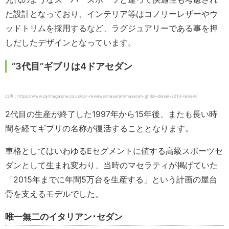
た設計となっており、インテリア等はコノリーレザーやウ
ッドトリムを採用するなど、ラグジュアリーである事を押
しだしたデザインとなっています。
“3代目”ギブリは4ドアセダン
出典：https://www.carmagazine.co.uk/car-reviews/maserati/maserati-ghibli-diesel-2013-review/
2代目の生産が終了した1997年から15年後、またも長い時
間を経てギブリの名称が復活することとなります。
車格としてはいわゆるEセグメントに値する高級スポーツセ
ダンとして生まれ変わり、当時のマセラティが掲げていた
「2015年までに年間5万台を生産する」という計画の屋台
骨を支えるモデルでした。
唯一無二のイタリアン･セダン