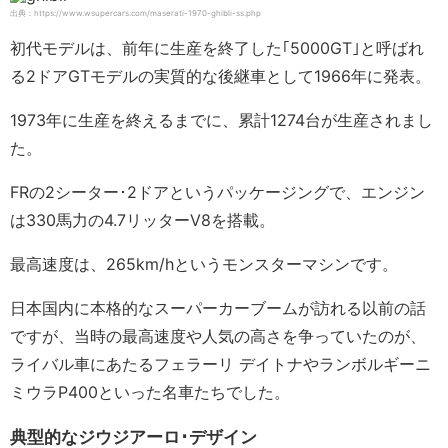
出典：https://www.wsupercars.com/maserati-1970-ghibli-ss.php
初代モデルは、前年に生産を終了した｢5000GT｣と呼ばれ
る2ドアGTモデルの実質的な後継車として1966年に発表。
1973年に生産を終えるまでに、累計1274台が生産されまし
た。
FRの2シーター･2ドアというパッケージングで、エンジン
は330馬力の4.7リッターV8を搭載。
最高速度は、265km/hというモンスターマシンです。
日本国内に本格的なスーパーカーブームが訪れる以前の話
ですが、当時の最高速度や人気の高さを争っていたのが、
ライバル車にあたるフェラーリ デイトナやランボルギーニ
ミウラP400といった名車たちでした。
典型的なジウジアーロ･デザイン