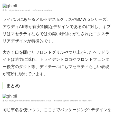
出典：https://www.maserati.com/international/en
ライバルにあたるメルセデス EクラスやBMW 5シリーズ、
アウディA6等が質実剛健なデザインであるのに対し、ギブ
リはマセラティならではの濃い味付けがなされたエクステ
リアデザインが特徴的です。
大きく口を開けたフロントグリルやつり上がったヘッドラ
イトは迫力に溢れ、トライデントロゴやフロントフェンダ
ー後方のダクト等、ディテールにもマセラティらしい表現
が随所に現れています。
まとめ
出典：https://fineartamerica.com/featured/2-1967-maserati-ghibli-emblem-jill-reger.html
同じ車名を使いつつ、ここまでパッケージング･デザインを