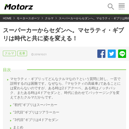
HOME
モータースポーツ
クルマ
スーパーカーからセダンへ。マセラティ・ギブリは時
スーパーカーからセダンへ。マセラティ・ギブ
リは時代と共に姿を変える！
クルマ
名車
2019/10/21
目次
マセラティ・ギブリってどんなクルマなの？という質問に対し、一言で
説明するのは困難です。なぜなら、｢マセラティの高級車｣であることに
は変わらないのですが、ある時は2ドアクーペ、ある時はノッチバッ
ク、またある時は4ドアセダンと、時代に合わせてパッケージングを変
えてきたクルマだからです。
“初代”ギブリはスーパーカー
“2代目”ギブリはツアラーカー
“3代目”ギブリは4ドアセダン
まとめ