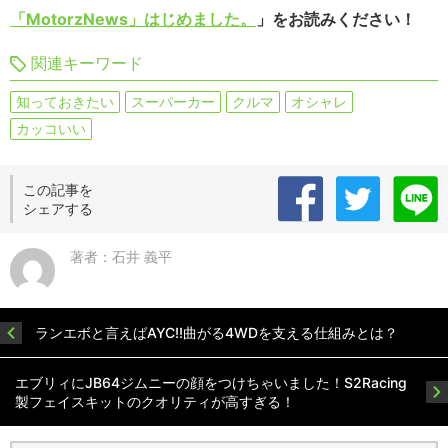
「MotorzNews」はじめました。
」をお読みください！
関連キーワード
知っておきたい
スーパーカー
クルマ
オシャレ
カッコいい
この記事を
シェアする
著者：石井 義平
ランエボと言えばAYC!!曲がる4WDを支える仕組みとは？
エブリィにJB64ジムニーの顔をつけちゃいました！S2Racing
製フェイスキットのクオリティが高すぎる！