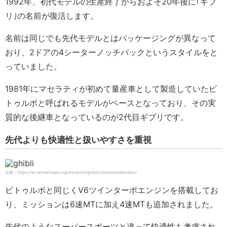
1992年、初代モデルの生産終了からおよそ20年後に｢ギブ
リ｣の名前が復活します。
名前は同じでも先代モデルとはパッケージングが異なって
おり、2ドアの4シーターノッチバックというスタイルをと
っていました。
1981年にマセラティが初めて量産車として製造していたビ
トゥルボと呼ばれるモデルがベースとなっており、その実
質的な後継車となっているのが2代目ギブリです。
先代よりも快適性と扱いやすさを重視
出典：https://en.wheelsage.org/maserati/ghibli/ii/pictures/k6zabw/
ビトゥルボと同じくV6ツインターボエンジンを搭載してお
り、ミッションは6速MTに加え4速MTも追加されました。
先代のようなスーパースポーツと違って快適性も考慮され