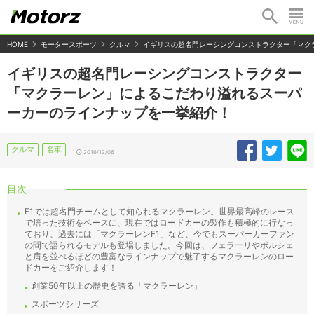
HOME
モータースポーツ
クルマ
イギリスの超名門レーシングコンストラクター「マク
イギリスの超名門レーシングコンストラクター
「マクラーレン」によるこだわり溢れるスーパ
ーカーのラインナップを一挙紹介！
クルマ
名車
2016/12/06
目次
F1では超名門チームとして知られるマクラーレン。世界最高峰のレース
で培った技術をベースに、現在ではロードカーの製作も積極的に行なっ
ており、過去には「マクラーレンF1」など、今でもスーパーカーファン
の間で語られるモデルも登場しました。今回は、フェラーリやポルシェ
と肩を並べるほどの豊富なラインナップで魅了するマクラーレンのロー
ドカーをご紹介します！
創業50年以上の歴史を誇る「マクラーレン」
スポーツシリーズ