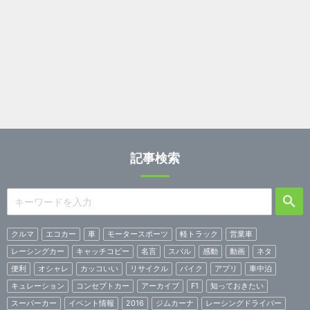
記事検索
クルマ
エコカー
車
モータースポーツ
軽トラック
営業車
レーシングカー
キャッチコピー
名言
スバル
感動
動画
ネタ
便利
オシャレ
カッコいい
リサイクル
バイク
アプリ
車中泊
キュレーション
コンセプトカー
アーカイブ
F1
知っておきたい
スーパーカー
イベント情報
2016
ジムカーナ
レーシングドライバー