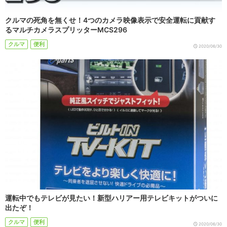
クルマの死角を無くせ！4つのカメラ映像表示で安全運転に貢献す
るマルチカメラスプリッターMCS296
クルマ
便利
2020/06/30
運転中でもテレビが見たい！新型ハリアー用テレビキットがついに
出たぞ！
クルマ
便利
2020/06/30