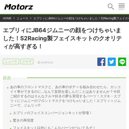
HOME
ニュース
エブリィにJB64ジムニーの顔をつけちゃいました！S2Racing製フェ
エブリィにJB64ジムニーの顔をつけちゃいま
した！S2Racing製フェイスキットのクオリテ
ィが高すぎる！
ニュース
クルマ
2019/10/22
目次
あの車のフロントマスクと、あの車のボディを組み合わせたら、カッコ
イイ車ができるのに…なんて妄想を楽しんだことはありませんか？今回
ご紹介するのはそんなクルマ好きの夢を実現するパーツ！スズキ・エブ
リィにジムニーのフロントマスクをつけちゃいました！エブリィ＋ジム
ニーで、ジムリィ!?
エブリィのフェイスコンバージョンキットが登場！
驚きの再現度
フェイスキット以外にもこんなパーツがついてるぞ！