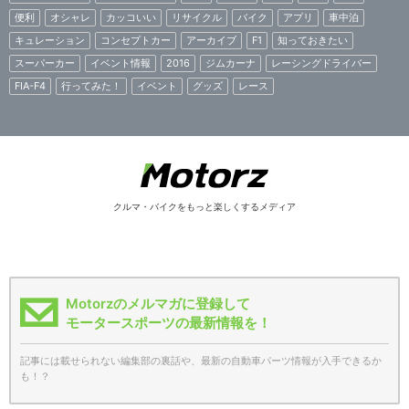
便利
オシャレ
カッコいい
リサイクル
バイク
アプリ
車中泊
キュレーション
コンセプトカー
アーカイブ
F1
知っておきたい
スーパーカー
イベント情報
2016
ジムカーナ
レーシングドライバー
FIA-F4
行ってみた！
イベント
グッズ
レース
クルマ・バイクをもっと楽しくするメディア
Motorzのメルマガに登録して
モータースポーツの最新情報を！
記事には載せられない編集部の裏話や、最新の自動車パーツ情報が入手できるか
も！？