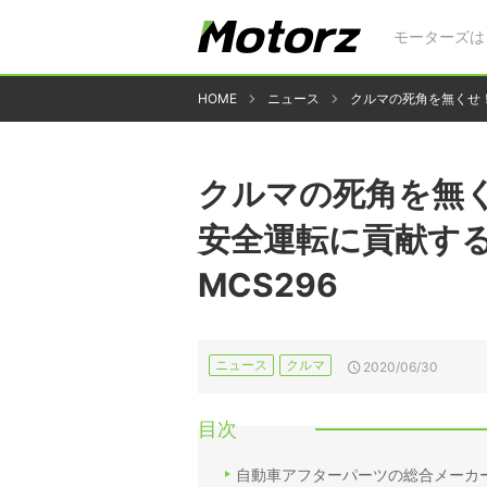
モーターズは
HOME
ニュース
クルマの死角を無くせ！
クルマの死角を無
安全運転に貢献す
MCS296
ニュース
クルマ
2020/06/30
目次
自動車アフターパーツの総合メーカ