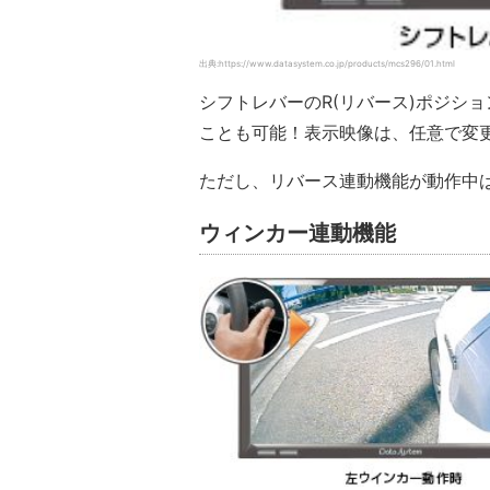
出典:https://www.datasystem.co.jp/products/mcs296/01.html
シフトレバーのR(リバース)ポジシ
ことも可能！表示映像は、任意で変
ただし、リバース連動機能が動作中
ウィンカー連動機能