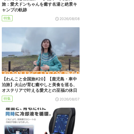
旅：愛犬ドンちゃんを癒す名湯と絶景キ
ャンプの軌跡
特集
2026/08/08
【わんこと全国旅#20】【鹿児島・車中
泊旅】火山が育む癒やしと美食を巡る、
オステリアで叶える愛犬との至福の休日
特集
2026/08/07