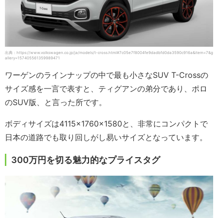
出典：https://www.volkswagen.co.jp/ja/models/t-cross.html#7c05e7f8004fe9dadbfd0da3590c916a&item=7&g
allery=157405561359989471
ワーゲンのラインナップの中で最も小さなSUV T-Crossの
サイズ感を一言で表すと、ティグアンの弟分であり、ポロ
のSUV版、と言った所です。
ボディサイズは4115×1760×1580と、非常にコンパクトで
日本の道路でも取り回しがし易いサイズとなっています。
300万円を切る魅力的なプライスタグ