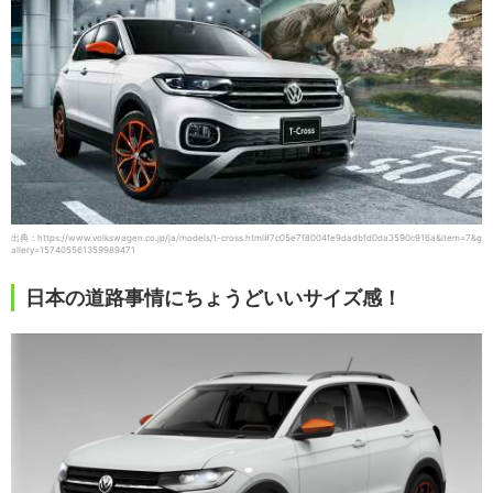
出典：https://www.volkswagen.co.jp/ja/models/t-cross.html#7c05e7f8004fe9dadbfd0da3590c916a&item=7&g
allery=157405561359989471
日本の道路事情にちょうどいいサイズ感！