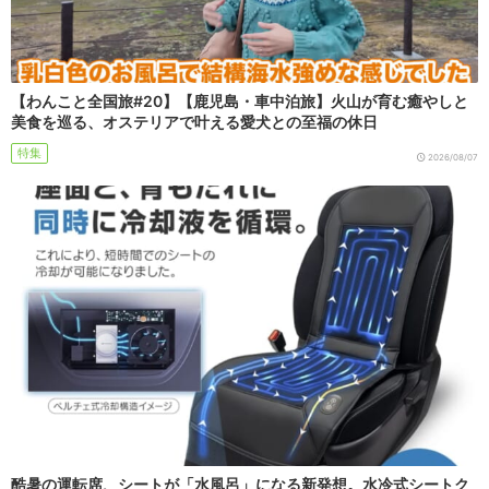
【わんこと全国旅#20】【鹿児島・車中泊旅】火山が育む癒やしと
美食を巡る、オステリアで叶える愛犬との至福の休日
特集
2026/08/07
酷暑の運転席、シートが「水風呂」になる新発想。水冷式シートク