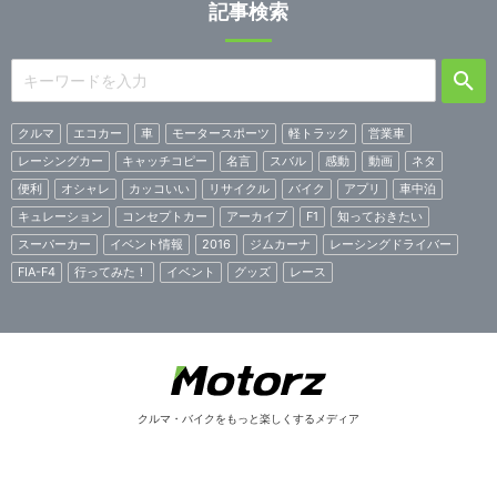
記事検索
クルマ
エコカー
車
モータースポーツ
軽トラック
営業車
レーシングカー
キャッチコピー
名言
スバル
感動
動画
ネタ
便利
オシャレ
カッコいい
リサイクル
バイク
アプリ
車中泊
キュレーション
コンセプトカー
アーカイブ
F1
知っておきたい
スーパーカー
イベント情報
2016
ジムカーナ
レーシングドライバー
FIA-F4
行ってみた！
イベント
グッズ
レース
クルマ・バイクをもっと楽しくするメディア