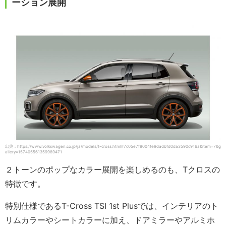
ーション展開
出典：https://www.volkswagen.co.jp/ja/models/t-cross.html#7c05e7f8004fe9dadbfd0da3590c916a&item=7&g
allery=157405561359989471
２トーンのポップなカラー展開を楽しめるのも、Tクロスの
特徴です。
特別仕様であるT-Cross TSI 1st Plusでは、インテリアのト
リムカラーやシートカラーに加え、ドアミラーやアルミホ