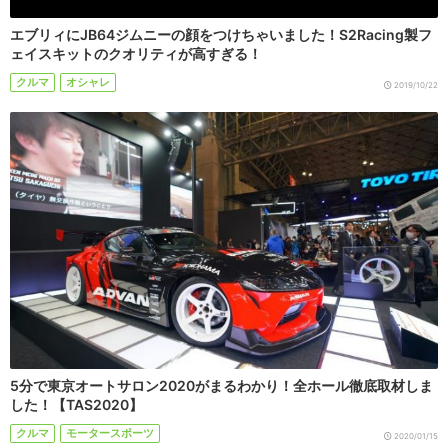
エブリィにJB64ジムニーの顔をつけちゃいました！S2Racing製フ
ェイスキットのクオリティが高すぎる！
クルマ
オシャレ
2019/10/22
5分で東京オートサロン2020がまるわかり！全ホール徹底取材しま
した！【TAS2020】
クルマ
モータースポーツ
2020/01/15