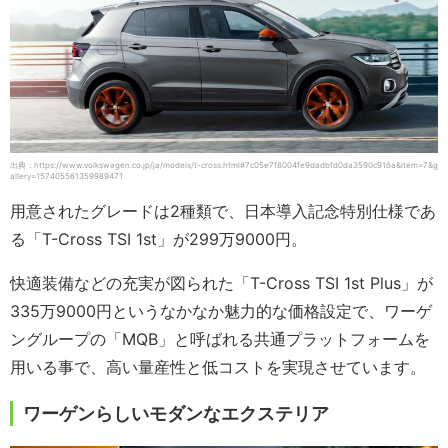
出典：https://www.volkswagen.co.jp/ja/models/t-cross.html#7c05e7f8004fe9dadbfd0da3590c916a&item=7&g
allery=157405561359989471
用意されたグレードは2種類で、日本導入記念特別仕様であ
る「T-Cross TSI 1st」が299万9000円。
快適装備などの充実が図られた「T-Cross TSI 1st Plus」が
335万9000円というなかなか魅力的な価格設定で、ワーゲ
ングループの「MQB」と呼ばれる共通プラットフォームを
用いる事で、高い量産性と低コストを実現させています。
ワーゲンらしいモダンなエクステリア