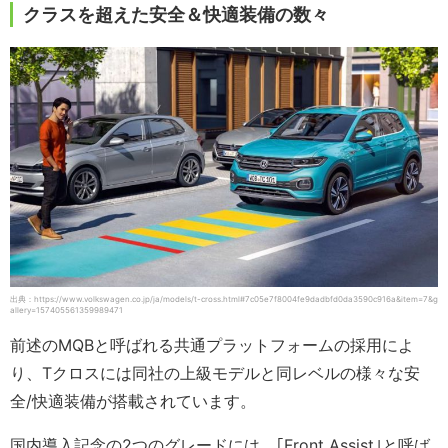
クラスを超えた安全＆快適装備の数々
出典：https://www.volkswagen.co.jp/ja/models/t-cross.html#7c05e7f8004fe9dadbfd0da3590c916a&item=7&g
allery=157405561359989471
前述のMQBと呼ばれる共通プラットフォームの採用によ
り、Tクロスには同社の上級モデルと同レベルの様々な安
全/快適装備が搭載されています。
国内導入記念の2つのグレードには、｢Front Assist｣と呼ば