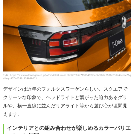
出典：https://www.volkswagen.co.jp/ja/models/t-cross.html#7c05e7f8004fe9dadbfd0da3590c916a&item=7&g
allery=157405561359989471
デザインは近年のフォルクスワーゲンらしい、スクエアで
クリーンな印象で、ヘッドライトと繋がった迫力あるグリ
ルや、横一直線に並んだリアライト等から遊び心が垣間見
えます。
インテリアとの組み合わせが楽しめるカラーバリエ