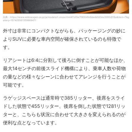
出典：https://www.volkswagen.co.jp/ja/models/t-cross.html#7c05e7f8004fe9dadbfd0da3590c916a&item=7&g
allery=157405561359989471
外寸は非常にコンパクトながらも、パッケージングの妙に
よりSUVに必要な車内空間が確保されているのも特徴で
す。
リアシートは6:4に分割して後ろに倒すことが可能なほか、
最大14センチの前後スライド機構により、乗車人数や荷物
の量などの様々なシーンに合わせてアレンジを行うことが
可能です。
ラゲッジスペースは通常時で385リッター、後席をスライ
ドした状態で455リッター、後席を倒した状態で1281リッ
ターと、こちらも状況に合わせて大きさを変えられるのが
便利な点となっています。