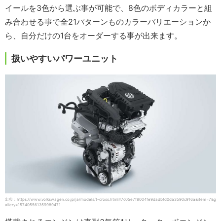
イールを3色から選ぶ事が可能で、8色のボディカラーと組
み合わせる事で全21パターンものカラーバリエーションか
ら、自分だけの1台をオーダーする事が出来ます。
扱いやすいパワーユニット
出典：https://www.volkswagen.co.jp/ja/models/t-cross.html#7c05e7f8004fe9dadbfd0da3590c916a&item=7&g
allery=157405561359989471