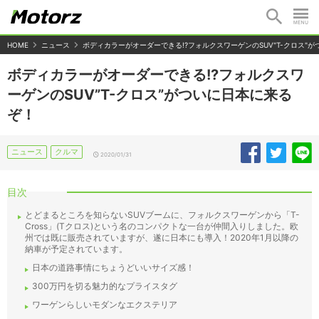
HOME
ニュース
ボディカラーがオーダーできる!?フォルクスワーゲンのSUV"T-クロス"
ボディカラーがオーダーできる!?フォルクスワ
ーゲンのSUV”T-クロス”がついに日本に来る
ぞ！
ニュース
クルマ
2020/01/31
目次
とどまるところを知らないSUVブームに、フォルクスワーゲンから「T-
Cross」(Tクロス)という名のコンパクトな一台が仲間入りしました。欧
州では既に販売されていますが、遂に日本にも導入！2020年1月以降の
納車が予定されています。
日本の道路事情にちょうどいいサイズ感！
300万円を切る魅力的なプライスタグ
ワーゲンらしいモダンなエクステリア