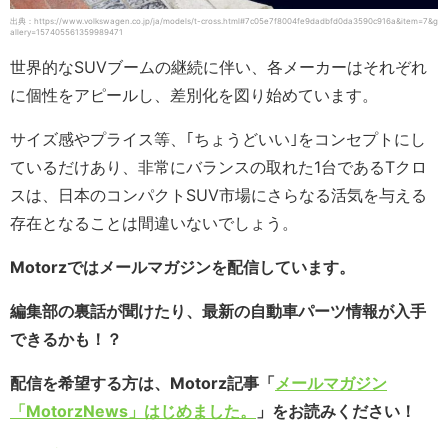
出典：https://www.volkswagen.co.jp/ja/models/t-cross.html#7c05e7f8004fe9dadbfd0da3590c916a&item=7&g
allery=157405561359989471
世界的なSUVブームの継続に伴い、各メーカーはそれぞれ
に個性をアピールし、差別化を図り始めています。
サイズ感やプライス等、｢ちょうどいい｣をコンセプトにし
ているだけあり、非常にバランスの取れた1台であるTクロ
スは、日本のコンパクトSUV市場にさらなる活気を与える
存在となることは間違いないでしょう。
Motorzではメールマガジンを配信しています。
編集部の裏話が聞けたり、最新の自動車パーツ情報が入手
できるかも！？
配信を希望する方は、Motorz記事「
メールマガジン
「MotorzNews」はじめました。
」をお読みください！