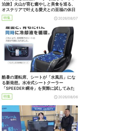
泊旅】火山が育む癒やしと美食を巡る、
オステリアで叶える愛犬との至福の休日
特集
2026/08/07
酷暑の運転席、シートが「水風呂」にな
る新発想。水冷式シートクーラー
「SPEEDER 瞬冷」を実際に試してみた
特集
2026/08/06