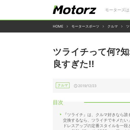
モーターズは
HOME
モータースポーツ
クルマ
ツ
ツライチって何?
良すぎた!!
クルマ
2019/12/23
目次
『ツライチ』は、クルマ好きなら誰
交換するなら、ツライチでキメたい
ドレスアップの定番スタイルを一段