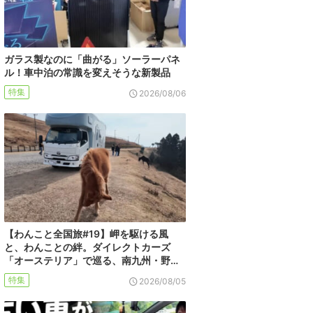
ガラス製なのに「曲がる」ソーラーパネ
ル！車中泊の常識を変えそうな新製品
特集
2026/08/06
【わんこと全国旅#19】岬を駆ける風
と、わんことの絆。ダイレクトカーズ
「オーステリア」で巡る、南九州・野…
特集
2026/08/05