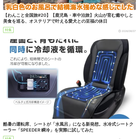
【わんこと全国旅#20】【鹿児島・車中泊旅】火山が育む癒やしと
美食を巡る、オステリアで叶える愛犬との至福の休日
特集
2026/08/07
酷暑の運転席、シートが「水風呂」になる新発想。水冷式シートク
ーラー「SPEEDER 瞬冷」を実際に試してみた
特集