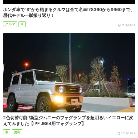
ホンダ車で”S”から始まるクルマは全て名車!?S360からS660まで、
歴代モデル一挙振り返り！
クルマ
車
2017/08/21
2色切替可能!!新型ジムニーのフォグランプを超明るいイエローに変
えてみました【IPF JB64用フォグランプ】
車
便利
2021/03/23