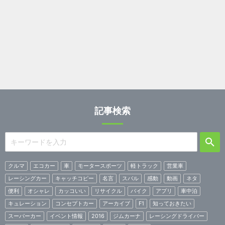
記事検索
クルマ
エコカー
車
モータースポーツ
軽トラック
営業車
レーシングカー
キャッチコピー
名言
スバル
感動
動画
ネタ
便利
オシャレ
カッコいい
リサイクル
バイク
アプリ
車中泊
キュレーション
コンセプトカー
アーカイブ
F1
知っておきたい
スーパーカー
イベント情報
2016
ジムカーナ
レーシングドライバー