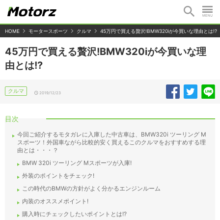
HOME
モータースポーツ
クルマ
45万円で買える贅沢!BMW320iが今買いな理由とは!?
45万円で買える贅沢!BMW320iが今買いな理
由とは!?
クルマ
2019/12/23
目次
今回ご紹介するモタガレに入庫した中古車は、BMW320i ツーリング M
スポーツ！外国車ながら比較的安く買えるこのクルマをおすすめする理
由とは・・・？
BMW 320i ツーリング Mスポーツが入庫!
外装のポイントをチェック!
この時代のBMWの方針がよく分かるエンジンルーム
内装のオススメポイント!
購入時にチェックしたいポイントとは!?