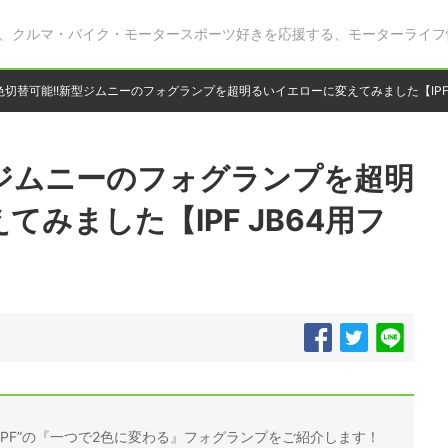
、クルマ・バイク・モータースポーツ好きを応援する、モーターライフ
色切替可能!!新型ジムニーのフォグランプを超明るいイエローに変えてみました【IPF
型ジムニーのフォグランプを超明
みました【IPF JB64用フ
”IPF”の『一つで2色に変わる』フォグランプをご紹介します！