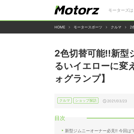
モーターズは
HOME
モータースポーツ
クルマ
2
2色切替可能!!新
るいイエローに変えて
ォグランプ】
クルマ
ショップ探訪
2021/03/23
目次
新型ジムニーオーナー必見!! 今回は