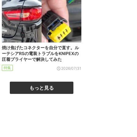
焼け焦げたコネクターを自分で直す。ル
ーテシアRSの電装トラブルをKNIPEXの
圧着プライヤーで解決してみた
特集
2026/07/31
もっと見る