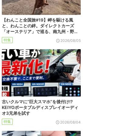
【わんこと全国旅#19】岬を駆ける風
と、わんことの絆。ダイレクトカーズ
「オーステリア」で巡る、南九州・野…
特集
2026/08/05
古いクルマに“巨大スマホ”を後付け!?
KEIYOポータブルディスプレイオーディ
オ3兄弟を試す
特集
2026/08/04