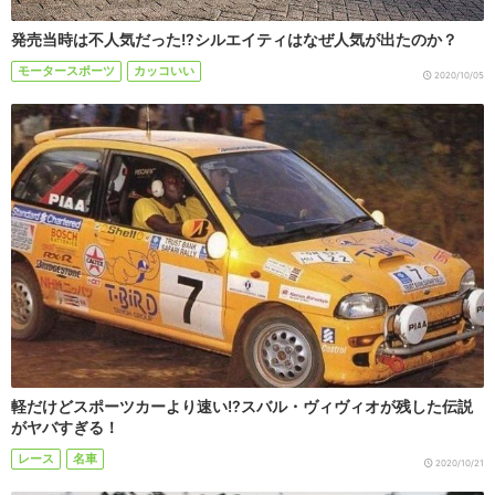
発売当時は不人気だった!?シルエイティはなぜ人気が出たのか？
モータースポーツ
カッコいい
2020/10/05
軽だけどスポーツカーより速い!?スバル・ヴィヴィオが残した伝説
がヤバすぎる！
レース
名車
2020/10/21