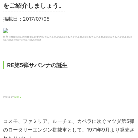
をご紹介しましょう。
掲載日：2017/07/05
出典：https://ja.wikipedia.org/wiki/%E3%83%9E%E3%83%84%E3%83%80%E3%83%BB%E3%82%B5%E3%8
3%90%E3%83%B3%E3%83%8A
RE第5弾サバンナの誕生
Photo by
Alex V
コスモ、ファミリア、ルーチェ、カペラに次ぐマツダ第5弾
のロータリーエンジン搭載車として、1971年9月より発売さ