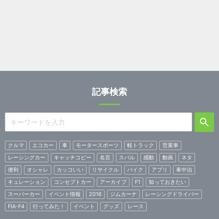
記事検索
クルマ
エコカー
車
モータースポーツ
軽トラック
営業車
レーシングカー
キャッチコピー
名言
スバル
感動
動画
ネタ
便利
オシャレ
カッコいい
リサイクル
バイク
アプリ
車中泊
キュレーション
コンセプトカー
アーカイブ
F1
知っておきたい
スーパーカー
イベント情報
2016
ジムカーナ
レーシングドライバー
FIA-F4
行ってみた！
イベント
グッズ
レース