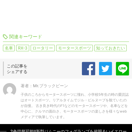
関連キーワード
名車
RX-3
ロータリー
モータースポーツ
知っておきたい
この記事を
シェアする
著者：Mr.ブラックビーン
子供のころからモータースポーツに憧れ、小学校5年生の時の愛読誌
はオートスポーツ。リアルタイムでジル・ビルヌーブを観ていたの
が自慢。 古き良き時代のF1などのモータースポーツや、名車などを
中心に、クルマの面白さ、モータースポーツの楽しさを様々なweb
メディアで執筆しています。
2色切替可能!!新型ジムニーのフォグランプを超明るいイエロー