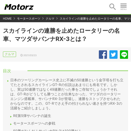
HOME
モータースポーツ
クルマ
スカイラインの連勝を止めたロータリーの名車、マツダ
スカイラインの連勝を止めたロータリーの名
車、マツダサバンナRX-3とは？
クルマ
2021/03/23
目次
日本のツーリングカーレース史上に不滅の50連勝という金字塔を打ち立
てたとされるスカイラインGT-Rの伝説はあまりにも有名です。しか
し、実は50連勝ではなく49連勝だった事をご存知でしょうか？それ
は、GT-Rがどうしても勝つことが出来なかった、マツダのロータリー
エンジン搭載車、サバンナRX-3が登場し、連勝をストップさせられた
からなのです。この、GT-Rでさえ手の付けられない速さを持つRX-3の
活躍をご紹介しましょう。
RE第5弾サバンナの誕生
モータースポーツへの参戦
50勝がなんだ！サバンナRX-3は100勝だ！