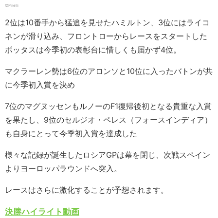
©Pirelli
2位は10番手から猛追を見せたハミルトン、3位にはライコ
ネンが滑り込み、フロントローからレースをスタートした
ボッタスは今季初の表彰台に惜しくも届かず4位。
マクラーレン勢は6位のアロンソと10位に入ったバトンが共
に今季初入賞を決め
7位のマグヌッセンもルノーのF1復帰後初となる貴重な入賞
を果たし、9位のセルジオ・ペレス（フォースインディア）
も自身にとって今季初入賞を達成した
様々な記録が誕生したロシアGPは幕を閉じ、次戦スペイン
よりヨーロッパラウンドへ突入。
レースはさらに激化することが予想されます。
決勝ハイライト動画