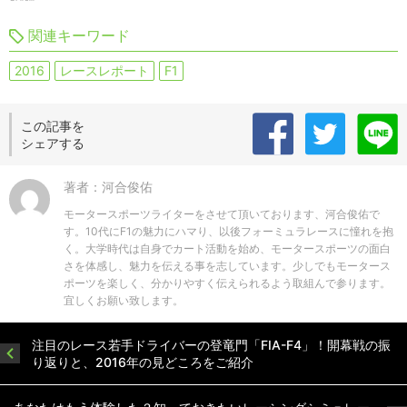
関連キーワード
2016
レースレポート
F1
この記事を
シェアする
著者：河合俊佑
モータースポーツライターをさせて頂いております、河合俊佑で
す。10代にF1の魅力にハマり、以後フォーミュラレースに憧れを抱
く。大学時代は自身でカート活動を始め、モータースポーツの面白
さを体感し、魅力を伝える事を志しています。少しでもモータース
ポーツを楽しく、分かりやすく伝えられるよう取組んで参ります。
宜しくお願い致します。
注目のレース若手ドライバーの登竜門「FIA-F4」！開幕戦の振
り返りと、2016年の見どころをご紹介