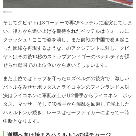
©Pirelli
そしてクビヤトは3コーナーで再びベッテルに追突してしま
い、後方から追い上げを期待されたベッテルはウォールに
クラッシュ！ここで姿を消し、また前戦の中国で巻き起こ
った因縁を再現するようなこのアクシデントに対し、クビ
ヤトはその後10秒のストップアンドゴーのペナルティが課
せられ母国での上位争いから退いてしまいます。
また上位ではトップを守ったロズベルグの後方で、激しい
バトルをみせたボッタスとライコネンのフィンランド人対
決はライコネンに軍配が上がり2番手からライコネン、ボッ
タス、マッサ、そして10番手から混乱を回避して浮上した
ハミルトンが続き、レースはセーフティカーによって一時
中断となります。
逆襲へ向け始まるハミルトンの猛チャージ