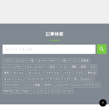
記事検索
クルマ
エコカー
車
モータースポーツ
軽トラック
営業車
レーシングカー
キャッチコピー
名言
スバル
感動
動画
ネタ
便利
オシャレ
カッコいい
リサイクル
バイク
アプリ
車中泊
キュレーション
コンセプトカー
アーカイブ
F1
知っておきたい
スーパーカー
イベント情報
2016
ジムカーナ
レーシングドライバー
FIA-F4
行ってみた！
イベント
グッズ
レース