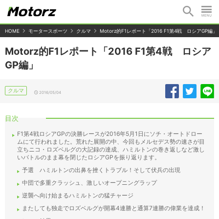
HOME
モータースポーツ
クルマ
Motorz的F1レポート「2016 F1第4戦 ロシアGP編」
Motorz的F1レポート「2016 F1第4戦 ロシア
GP編」
クルマ
2016/05/04
目次
F1第4戦ロシアGPの決勝レースが2016年5月1日にソチ・オートドロー
ムにて行われました。荒れた展開の中、今回もメルセデス勢の速さが目
立ちニコ・ロズベルグの大記録の達成、ハミルトンの巻き返しなど激し
いバトルのまま幕を閉じたロシアGPを振り返ります。
予選 ハミルトンの出鼻を挫くトラブル！そして伏兵の出現
中団で多重クラッシュ、激しいオープニングラップ
逆襲へ向け始まるハミルトンの猛チャージ
またしても独走でロズベルグが開幕4連勝と通算7連勝の偉業を達成！