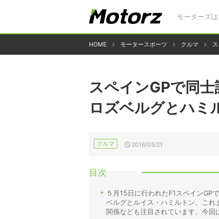
モーターズは
HOME
モータースポーツ
クルマ
ス
スペインGPで同士
ロズベルグとハミル
クルマ
2016/05/21
目次
５月15日に行われたF1スペインG
ベルグとルイス・ハミルトン。これ
関係なども注目されています。今回