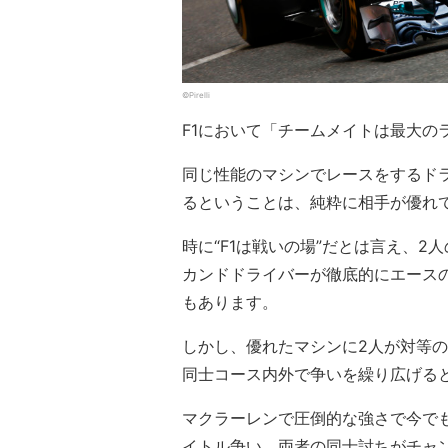
©Pirelli
F1において「チームメイトは最大の
同じ性能のマシンでレースをするド
るということは、純粋に相手が優れ
時に“F1は戦いの場”だとは言え、
カンドドライバーが徹底的にエース
もあります。
しかし、優れたマシンに2人が対等
同士コース内外で争いを繰り広げる
マクラーレンで圧倒的な強さで今で
イトル争い。両者の同士討ちがチャ