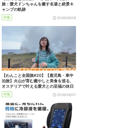
旅：愛犬ドンちゃんを癒す名湯と絶景キ
ャンプの軌跡
特集
2026/08/08
【わんこと全国旅#20】【鹿児島・車中
泊旅】火山が育む癒やしと美食を巡る、
オステリアで叶える愛犬との至福の休日
特集
2026/08/07