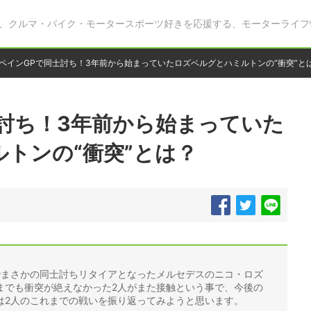
、クルマ・バイク・モータースポーツ好きを応援する、モーターライフ
ペインGPで同士討ち！3年前から始まっていたロズベルグとハミルトンの“衝突”と
討ち！3年前から始まっていた
トンの“衝突”とは？
Pでまさかの同士討ちリタイアとなったメルセデスのニコ・ロズ
までも衝突が絶えなかった2人がまた接触という事で、今後の
は2人のこれまでの戦いを振り返ってみようと思います。