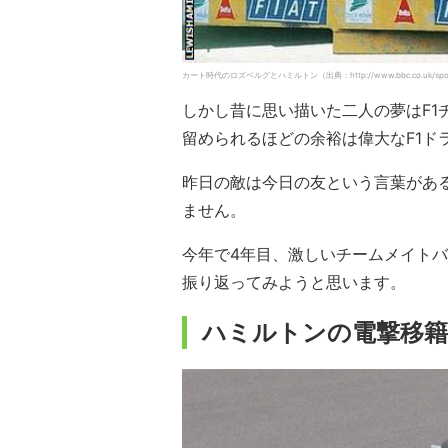
カート時代のロズベルグとハミルトン（出典：http://www.bbc.co.uk/sport/
しかし昔に思い描いた二人の夢はF1
留められるほどの余裕は偉大なF1ド
昨日の敵は今日の友という言葉があ
ません。
今年で4年目、激しいチームメイト
振り返ってみようと思います。
ハミルトンの電撃移