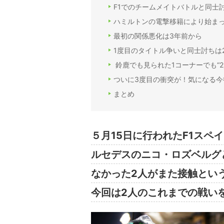
F1でのチームメイトバトルと同士
ハミルトンの電撃移籍により始ま
最初の関係悪化は3年前から
1度目のタイトル争いと同士討ちは2
鈴鹿でも見られた1コーナーでも“2
ついに3度目の衝突が！気になる今
まとめ
５月15日に行われたF1スペ
ルセデスのニコ・ロズベルグ
なかった2人がまた接触とい
今回は2人のこれまでの戦い