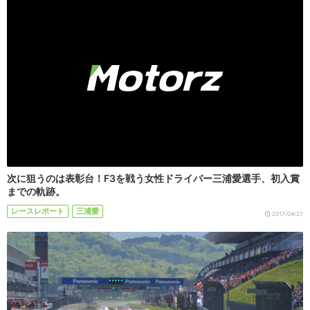
次に狙うのは表彰台！F3を戦う女性ドライバー三浦愛選手、初入賞
までの軌跡。
レースレポート
三浦愛
2017/04/27