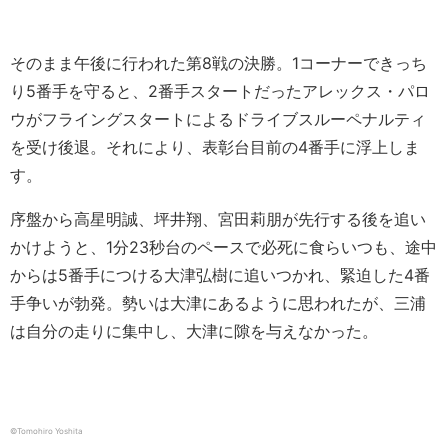
そのまま午後に行われた第8戦の決勝。1コーナーできっち
り5番手を守ると、2番手スタートだったアレックス・パロ
ウがフライングスタートによるドライブスルーペナルティ
を受け後退。それにより、表彰台目前の4番手に浮上しま
す。
序盤から高星明誠、坪井翔、宮田莉朋が先行する後を追い
かけようと、1分23秒台のペースで必死に食らいつも、途中
からは5番手につける大津弘樹に追いつかれ、緊迫した4番
手争いが勃発。勢いは大津にあるように思われたが、三浦
は自分の走りに集中し、大津に隙を与えなかった。
©︎Tomohiro Yoshita