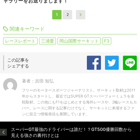
ャラリーをお送りまします！
1
2
関連キーワード
レースレポート
三浦愛
岡山国際サーキット
F3
この記事を
シェアする
著者：吉田 知弘
フリーのモータースポーツジャーナリスト。サーキット取材は2011
年からスタートし、最近ではSUPER GTスーパーフォーミュラを全
戦取材。この他にもF1をはじめとする海外レースや、2輪レースもカ
バー。レースに関する記事だけでなく、サーキットに来場するファ
ンに役立つ情報発信も展開しています。
スーパーGT最強のドライバーは誰だ！？GT500優勝回数から
見える強さの裏付けとは