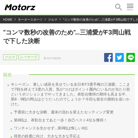
HOME
モータースポーツ
クルマ
"コンマ数秒の改善のため"…三浦愛がF3岡山戦で下し
“コンマ数秒の改善のため”…三浦愛がF3岡山戦
で下した決断
クルマ
レーサーズ
2017/06/04
目次
今シーズン、著しい成長を見せている全日本F3選手権の三浦愛。ここま
で7戦を終えて3度の入賞。気がつけばポイント圏内にいるのが当たり前
というポジションまでやってきました。表彰台獲得の期待も高まる中、
第8・9戦の岡山はどうだったのでしょうか？今回も彼女の挑戦を追いか
けた。
予選前に大きな決断、週末の流れを変えたセッティング変更
第8戦は、表彰台まであと一歩！自己ベスト4位を獲得！
ワンチャンスを生かせず…第9戦は悔しい6位
得意の鈴鹿に向け、大きな大きな手応え