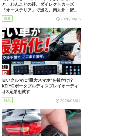
と、わんことの絆。ダイレクトカーズ
「オーステリア」で巡る、南九州・野…
特集
2026/08/05
古いクルマに“巨大スマホ”を後付け!?
KEIYOポータブルディスプレイオーディ
オ3兄弟を試す
特集
2026/08/04