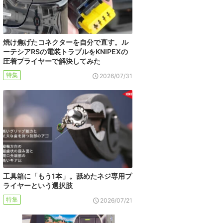
焼け焦げたコネクターを自分で直す。ル
ーテシアRSの電装トラブルをKNIPEXの
圧着プライヤーで解決してみた
特集
2026/07/31
工具箱に「もう1本」。舐めたネジ専用プ
ライヤーという選択肢
特集
2026/07/21