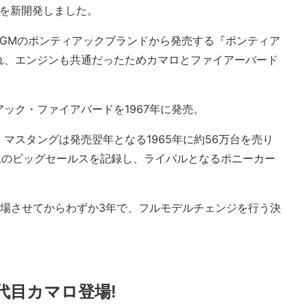
ムを新開発しました。
、GMのポンティアックブランドから発売する『ポンティア
れ、エンジンも共通だったためカマロとファイアーバード
ック・ファイアバードを1967年に発売。
マスタングは発売翌年となる1965年に約56万台を売り
以上のビッグセールスを記録し、ライバルとなるポニーカー
登場させてからわずか3年で、フルモデルチェンジを行う決
代目カマロ登場!