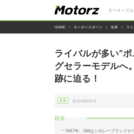
モーターズは
HOME
モータースポーツ
名車
ライ
ライバルが多い”ポ
グセラーモデルへ
跡に迫る！
名車
2018/05/19
目次
1967年、GMはシボレーブランド