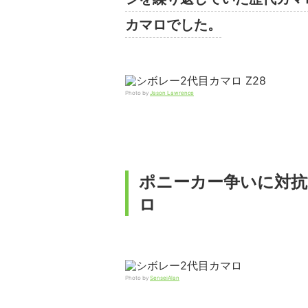
カマロでした。
Photo by
Jason Lawrence
ポニーカー争いに対抗
ロ
Photo by
SenseiAlan