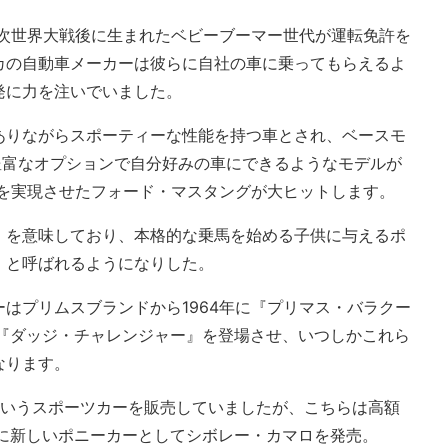
二次世界大戦後に生まれたベビーブーマー世代が運転免許を
カの自動車メーカーは彼らに自社の車に乗ってもらえるよ
発に力を注いでいました。
ありながらスポーティーな性能を持つ車とされ、ベースモ
て豊富なオプションで自分好みの車にできるようなモデルが
らを実現させたフォード・マスタングが大ヒットします。
』を意味しており、本格的な乗馬を始める子供に与えるポ
』と呼ばれるようになりした。
はプリムスブランドから1964年に『プリマス・バラクー
に『ダッジ・チャレンジャー』を登場させ、いつしかこれら
なります。
というスポーツカーを販売していましたが、こちらは高額
年に新しいポニーカーとしてシボレー・カマロを発売。