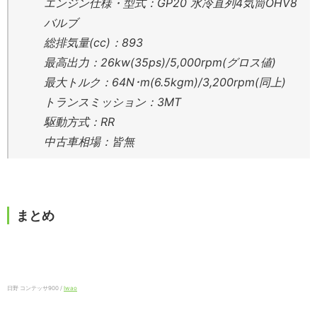
エンジン仕様・型式：GP20 水冷直列4気筒OHV8
バルブ
総排気量(cc)：893
最高出力：26kw(35ps)/5,000rpm(グロス値)
最大トルク：64N･m(6.5kgm)/3,200rpm(同上)
トランスミッション：3MT
駆動方式：RR
中古車相場：皆無
まとめ
日野 コンテッサ900 /
Iwao