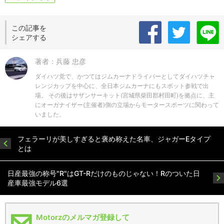
この記事を
シェアする
著者：兵藤 忠彦
ダイハツ党で、かつてはジムカーナドライバーとしてダイハツチャ
レンジカップを中心に、全日本ジムカーナにもスポット参戦で出
場。 その後はサザンサーキット(宮城県柴田郡村田町)を拠点に、主
にオーガナイザー(主催者)側の立場からモータースポーツに関わって
いました。
フェラーリが美しすぎると褒め称えた名車、ジャガーEタイプ
とは
日産最強の称号"R"はGT-Rだけのものじゃない！Rのついた日
産車最強モデル6選
Motorzのメルマガ登録して