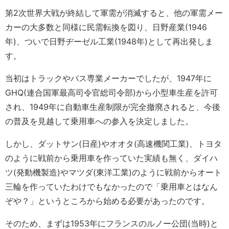
第2次世界大戦が終結して軍需が消滅すると、他の軍需メー
カーの大多数と同様に民需転換を図り、日野産業(1946
年)、ついで日野ヂーゼル工業(1948年)として再出発しま
す。
当初はトラックやバス専業メーカーでしたが、1947年に
GHQ(連合国軍最高司令官総司令部)から小型車生産を許可
され、1949年に自動車生産制限が完全撤廃されると、今後
の普及を見越して乗用車への参入を決定しました。
しかし、ダットサン(日産)やオオタ(高速機関工業)、トヨタ
のように戦前から乗用車を作っていた実績も無く、ダイハ
ツ(発動機製造)やマツダ(東洋工業)のように戦前からオート
三輪を作っていたわけでもなかったので「乗用車とはなん
ぞや？」というところから始める必要があったのです。
そのため、まずは1953年にフランスのルノー公団(当時)と