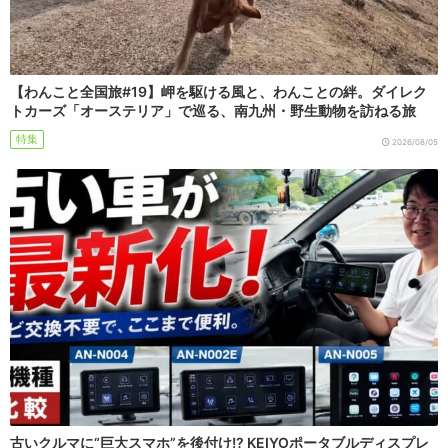
【わんこと全国旅#19】岬を駆ける風と、わんことの絆。ダイレク
トカーズ「オーステリア」で巡る、南九州・野生動物を訪ねる旅
特集
2026/08/05
古いクルマに“巨大スマホ”を後付け!? KEIYOポータブルディスプレ