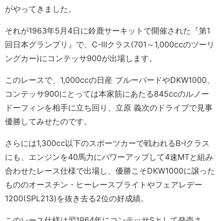
がやってきました。
それが1963年5月4日に鈴鹿サーキットで開催された『第1
回日本グランプリ』で、C-IIIクラス(701～1,000ccのツーリ
ングカー)にコンテッサ900が出場します。
このレースで、1,000ccの日産 ブルーバードやDKW1000、
コンテッサ900にとっては本家筋にあたる845ccのルノー
ドーフィンを相手に立ち回り、立原 義次のドライブで見事
優勝してみせたのです。
さらには1,300cc以下のスポーツカーで戦われるB-Iクラス
にも、エンジンを40馬力にパワーアップして4速MTと組み
合わせたレース仕様で出場し、優勝こそDKW1000に譲った
もののオースチン・ヒーレースプライトやフェアレデー
1200(SPL213)を抜き去る2位の好成績。
このレース仕様は翌1964年にコンテッサSとして発売さ