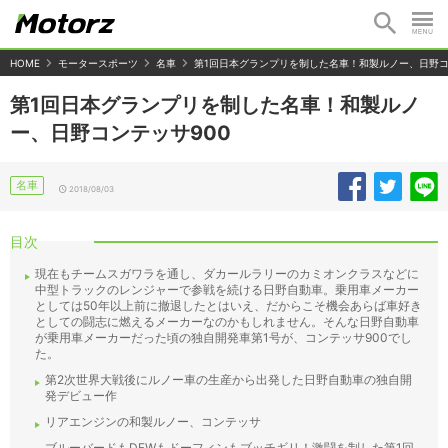
HOME
モータースポーツ
名車
第1回日本グランプリを制した名車！和製ルノー、日野コ
第1回日本グランプリを制した名車！和製ルノ
ー、日野コンテッサ900
名車
2018/08/03
目次
現在もチームスガワラを通し、ダカールラリーのカミオンクラスなどに
中型トラックのレンジャーで参戦を続ける日野自動車。乗用車メーカー
としては50年以上前に撤退したとはいえ、だからこそ機会あらば車好き
としての闘志に燃えるメーカーなのかもしれません。そんな日野自動車
が乗用車メーカーだった頃の独自開発車第1号が、コンテッサ900でし
た。
第2次世界大戦後にルノー車の生産から出発した日野自動車の独自開
発デビュー作
リアエンジンの和製ルノー、コンテッサ
ブルーバードもDFWもドーフィンもブッチギリ！激闘を制した第1回