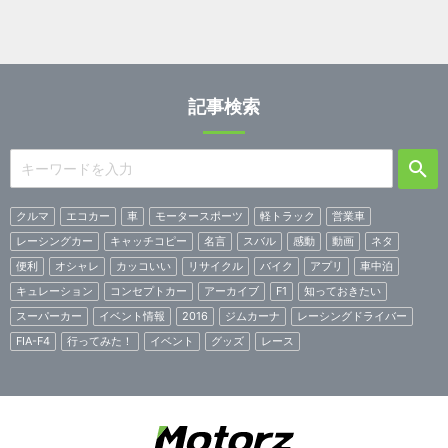
記事検索
クルマ
エコカー
車
モータースポーツ
軽トラック
営業車
レーシングカー
キャッチコピー
名言
スバル
感動
動画
ネタ
便利
オシャレ
カッコいい
リサイクル
バイク
アプリ
車中泊
キュレーション
コンセプトカー
アーカイブ
F1
知っておきたい
スーパーカー
イベント情報
2016
ジムカーナ
レーシングドライバー
FIA-F4
行ってみた！
イベント
グッズ
レース