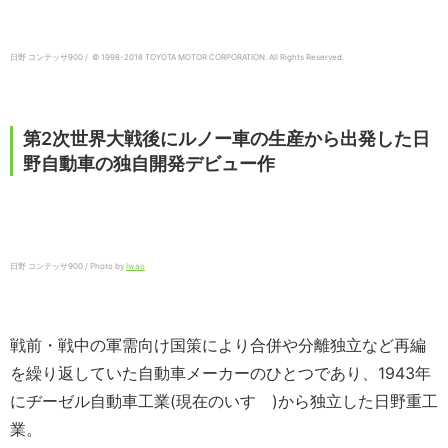
日野 コンテッサ900 / © 1998-
2018
TOYOTA MOTOR CORPORATION. All Rights Reserved.
第2次世界大戦後にルノー車の生産から出発した日
野自動車の独自開発デビュー作
日野 コンテッサ900 / Photo by
Iwao
戦前・戦中の軍需向け国策により合併や分離独立など再編
を繰り返していた自動車メーカーのひとつであり、1943年
にヂーゼル自動車工業(現在のいすゞ)から独立した日野重工
業。