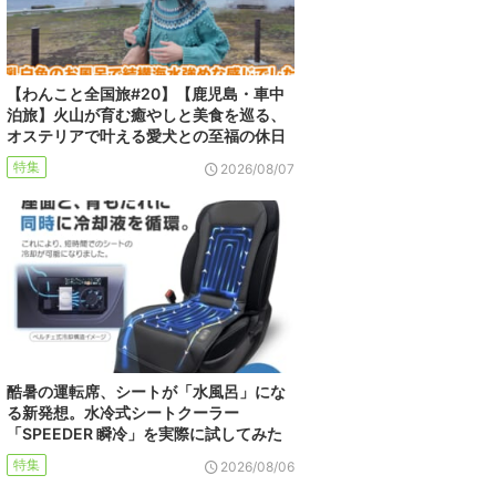
【わんこと全国旅#20】【鹿児島・車中
泊旅】火山が育む癒やしと美食を巡る、
オステリアで叶える愛犬との至福の休日
特集
2026/08/07
酷暑の運転席、シートが「水風呂」にな
る新発想。水冷式シートクーラー
「SPEEDER 瞬冷」を実際に試してみた
特集
2026/08/06