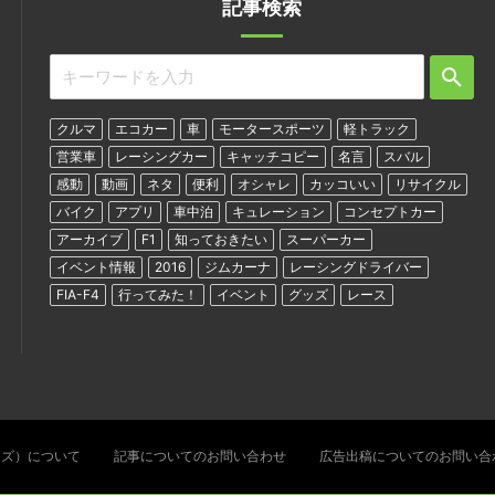
記事検索
クルマ
エコカー
車
モータースポーツ
軽トラック
営業車
レーシングカー
キャッチコピー
名言
スバル
感動
動画
ネタ
便利
オシャレ
カッコいい
リサイクル
バイク
アプリ
車中泊
キュレーション
コンセプトカー
アーカイブ
F1
知っておきたい
スーパーカー
イベント情報
2016
ジムカーナ
レーシングドライバー
FIA-F4
行ってみた！
イベント
グッズ
レース
ターズ）について
記事についてのお問い合わせ
広告出稿についてのお問い合