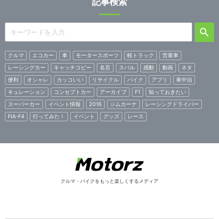
記事検索
クルマ
エコカー
車
モータースポーツ
軽トラック
営業車
レーシングカー
キャッチコピー
名言
スバル
感動
動画
ネタ
便利
オシャレ
カッコいい
リサイクル
バイク
アプリ
車中泊
キュレーション
コンセプトカー
アーカイブ
F1
知っておきたい
スーパーカー
イベント情報
2016
ジムカーナ
レーシングドライバー
FIA-F4
行ってみた！
イベント
グッズ
レース
クルマ・バイクをもっと楽しくするメディア