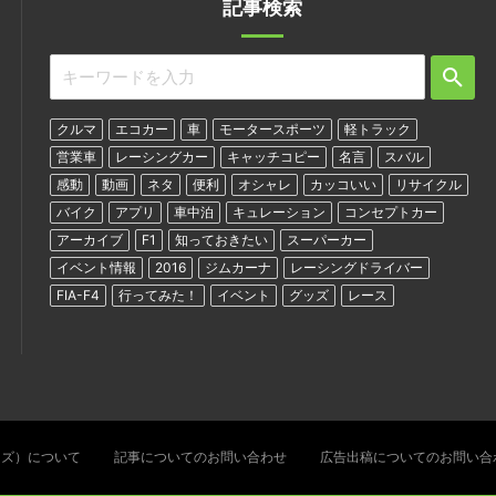
記事検索
クルマ
エコカー
車
モータースポーツ
軽トラック
営業車
レーシングカー
キャッチコピー
名言
スバル
感動
動画
ネタ
便利
オシャレ
カッコいい
リサイクル
バイク
アプリ
車中泊
キュレーション
コンセプトカー
アーカイブ
F1
知っておきたい
スーパーカー
イベント情報
2016
ジムカーナ
レーシングドライバー
FIA-F4
行ってみた！
イベント
グッズ
レース
ターズ）について
記事についてのお問い合わせ
広告出稿についてのお問い合