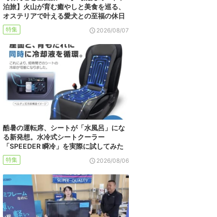
泊旅】火山が育む癒やしと美食を巡る、
オステリアで叶える愛犬との至福の休日
特集
2026/08/07
酷暑の運転席、シートが「水風呂」にな
る新発想。水冷式シートクーラー
「SPEEDER 瞬冷」を実際に試してみた
特集
2026/08/06