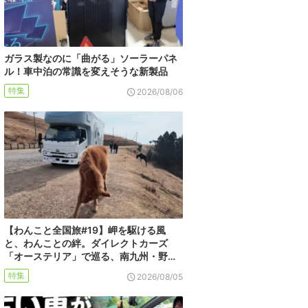
ガラス製なのに「曲がる」ソーラーパネ
ル！車中泊の常識を変えそうな新製品
特集
2026/08/06
【わんこと全国旅#19】岬を駆ける風
と、わんことの絆。ダイレクトカーズ
「オーステリア」で巡る、南九州・野…
特集
2026/08/05