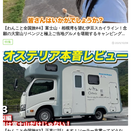
【わんこと全国旅#4】富士山・相模湾を望む伊豆スカイライン！念
願の大室山リベンジと極上ご当地グルメを堪能するキャンピング…
特集
2025/10/09
【わんこと全国旅#3】正直に話します！ソーラー充電ってどうな