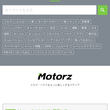
クルマ
エコカー
車
モータースポーツ
軽トラック
営業車
レーシングカー
キャッチコピー
名言
スバル
感動
動画
ネタ
便利
オシャレ
カッコいい
リサイクル
バイク
アプリ
車中泊
キュレーション
コンセプトカー
アーカイブ
F1
知っておきたい
スーパーカー
イベント情報
2016
ジムカーナ
レーシングドライバー
FIA-F4
行ってみた！
イベント
グッズ
レース
クルマ・バイクをもっと楽しくするメディア