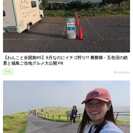
【わんこと全国旅#5】9月なのにイチゴ狩り!? 裏磐梯・五色沼の絶
景と福島ご当地グルメ大公開 PR
特集
2025/10/21