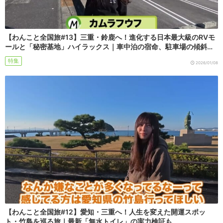
【わんこと全国旅#13】三重・鈴鹿へ！進化する日本最大級のRVモ
ールと「秘密基地」ハイラックス｜車中泊の宿命、駐車場の傾斜…
特集
2026/01/08
【わんこと全国旅#12】愛知・三重へ！人生を変えた開運スポッ
ト・竹島を巡る旅｜最新「無水トイレ」の実力検証も