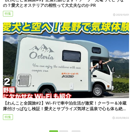
の？愛犬とオステリアの相性って大丈夫なのか PR
特集
2025/10/01
【わんこと全国旅#2】Wi-Fiで車中泊生活が激変！クーラー＆冷蔵
庫付けっぱなし検証！愛犬とサプライズ気球と温泉で心も体も絶…
特集
2025/09/22