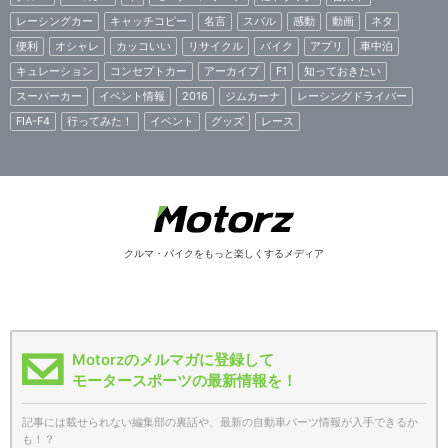
レーシングカー
キャッチコピー
名言
スバル
感動
動画
ネタ
便利
オシャレ
カッコいい
リサイクル
バイク
アプリ
車中泊
キュレーション
コンセプトカー
アーカイブ
F1
知っておきたい
スーパーカー
イベント情報
2016
ジムカーナ
レーシングドライバー
FIA-F4
行ってみた！
イベント
グッズ
レース
クルマ・バイクをもっと楽しくするメディア
Motorzのメルマガに登録して
モータースポーツの最新情報を！
記事には載せられない編集部の裏話や、最新の自動車パーツ情報が入手できるか
も！？