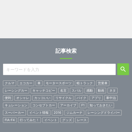
記事検索
クルマ
エコカー
車
モータースポーツ
軽トラック
営業車
レーシングカー
キャッチコピー
名言
スバル
感動
動画
ネタ
便利
オシャレ
カッコいい
リサイクル
バイク
アプリ
車中泊
キュレーション
コンセプトカー
アーカイブ
F1
知っておきたい
スーパーカー
イベント情報
2016
ジムカーナ
レーシングドライバー
FIA-F4
行ってみた！
イベント
グッズ
レース