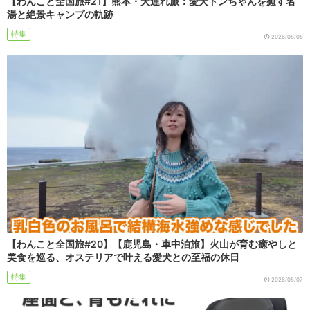
【わんこと全国旅#21】熊本・犬連れ旅：愛犬ドンちゃんを癒す名
湯と絶景キャンプの軌跡
特集
2026/08/08
【わんこと全国旅#20】【鹿児島・車中泊旅】火山が育む癒やしと
美食を巡る、オステリアで叶える愛犬との至福の休日
特集
2026/08/07