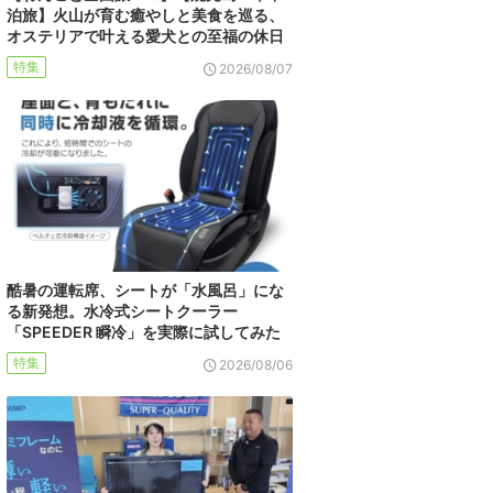
泊旅】火山が育む癒やしと美食を巡る、
オステリアで叶える愛犬との至福の休日
特集
2026/08/07
酷暑の運転席、シートが「水風呂」にな
る新発想。水冷式シートクーラー
「SPEEDER 瞬冷」を実際に試してみた
特集
2026/08/06