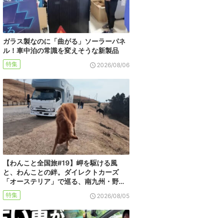
ガラス製なのに「曲がる」ソーラーパネ
ル！車中泊の常識を変えそうな新製品
特集
2026/08/06
【わんこと全国旅#19】岬を駆ける風
と、わんことの絆。ダイレクトカーズ
「オーステリア」で巡る、南九州・野…
特集
2026/08/05