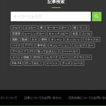
記事検索
クルマ
エコカー
車
モータースポーツ
軽トラック
営業車
レーシングカー
キャッチコピー
名言
スバル
感動
動画
ネタ
便利
オシャレ
カッコいい
リサイクル
バイク
アプリ
車中泊
キュレーション
コンセプトカー
アーカイブ
F1
知っておきたい
スーパーカー
イベント情報
2016
ジムカーナ
レーシングドライバー
FIA-F4
行ってみた！
イベント
グッズ
レース
ターズ）について
記事についてのお問い合わせ
広告出稿についてのお問い合