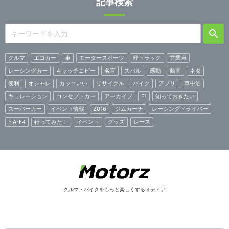
記事検索
クルマ
エコカー
車
モータースポーツ
軽トラック
営業車
レーシングカー
キャッチコピー
名言
スバル
感動
動画
ネタ
便利
オシャレ
カッコいい
リサイクル
バイク
アプリ
車中泊
キュレーション
コンセプトカー
アーカイブ
F1
知っておきたい
スーパーカー
イベント情報
2016
ジムカーナ
レーシングドライバー
FIA-F4
行ってみた！
イベント
グッズ
レース
クルマ・バイクをもっと楽しくするメディア