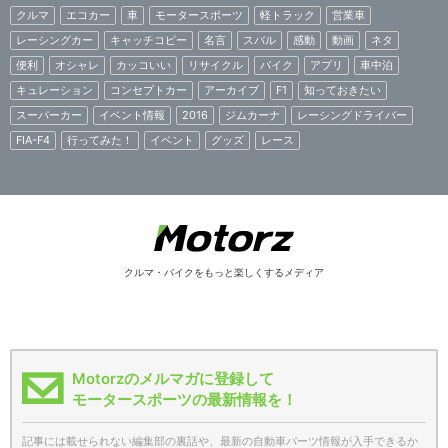
クルマ
エコカー
車
モータースポーツ
軽トラック
営業車
レーシングカー
キャッチコピー
名言
スバル
感動
動画
ネタ
便利
オシャレ
カッコいい
リサイクル
バイク
アプリ
車中泊
キュレーション
コンセプトカー
アーカイブ
F1
知っておきたい
スーパーカー
イベント情報
2016
ジムカーナ
レーシングドライバー
FIA-F4
行ってみた！
イベント
グッズ
レース
クルマ・バイクをもっと楽しくするメディア
Motorzのメルマガに登録して
モータースポーツの最新情報を！
記事には載せられない編集部の裏話や、最新の自動車パーツ情報が入手できるか