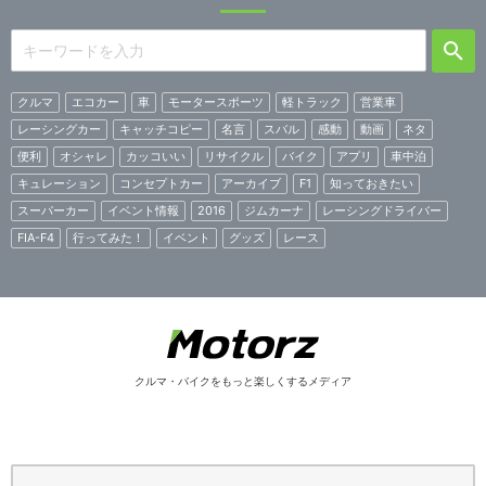
クルマ
エコカー
車
モータースポーツ
軽トラック
営業車
レーシングカー
キャッチコピー
名言
スバル
感動
動画
ネタ
便利
オシャレ
カッコいい
リサイクル
バイク
アプリ
車中泊
キュレーション
コンセプトカー
アーカイブ
F1
知っておきたい
スーパーカー
イベント情報
2016
ジムカーナ
レーシングドライバー
FIA-F4
行ってみた！
イベント
グッズ
レース
クルマ・バイクをもっと楽しくするメディア