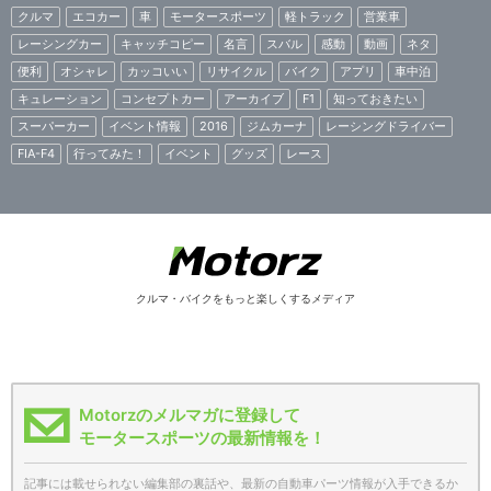
クルマ
エコカー
車
モータースポーツ
軽トラック
営業車
レーシングカー
キャッチコピー
名言
スバル
感動
動画
ネタ
便利
オシャレ
カッコいい
リサイクル
バイク
アプリ
車中泊
キュレーション
コンセプトカー
アーカイブ
F1
知っておきたい
スーパーカー
イベント情報
2016
ジムカーナ
レーシングドライバー
FIA-F4
行ってみた！
イベント
グッズ
レース
クルマ・バイクをもっと楽しくするメディア
Motorzのメルマガに登録して
モータースポーツの最新情報を！
記事には載せられない編集部の裏話や、最新の自動車パーツ情報が入手できるか