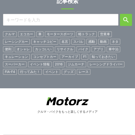
記事検索
クルマ
エコカー
車
モータースポーツ
軽トラック
営業車
レーシングカー
キャッチコピー
名言
スバル
感動
動画
ネタ
便利
オシャレ
カッコいい
リサイクル
バイク
アプリ
車中泊
キュレーション
コンセプトカー
アーカイブ
F1
知っておきたい
スーパーカー
イベント情報
2016
ジムカーナ
レーシングドライバー
FIA-F4
行ってみた！
イベント
グッズ
レース
クルマ・バイクをもっと楽しくするメディア